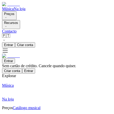
Música
Na loja
Preços
Recursos
Contacto
🇵🇹
Entrar
Criar conta
Entrar
Sem cartão de crédito. Cancele quando quiser.
Criar conta
Entrar
Explorar
Música
Na loja
Preços
Catálogo musical