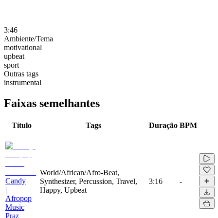
3:46
Ambiente/Tema
motivational
upbeat
sport
Outras tags
instrumental
Faixas semelhantes
Título
Tags
Duração
BPM
World/African/Afro-Beat,
Candy
Synthesizer, Percussion, Travel,
3:16
-
|
Happy, Upbeat
Afropop
Music
Praz