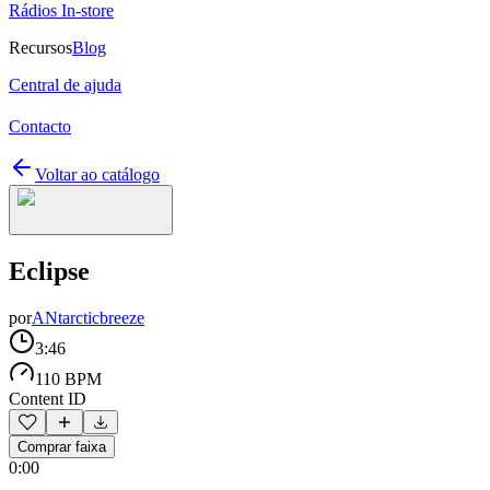
Rádios In-store
Recursos
Blog
Central de ajuda
Contacto
Voltar ao catálogo
Eclipse
por
ANtarcticbreeze
3:46
110 BPM
Content ID
Comprar faixa
0:00