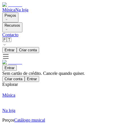
Música
Na loja
Preços
Recursos
Contacto
🇵🇹
Entrar
Criar conta
Entrar
Sem cartão de crédito. Cancele quando quiser.
Criar conta
Entrar
Explorar
Música
Na loja
Preços
Catálogo musical