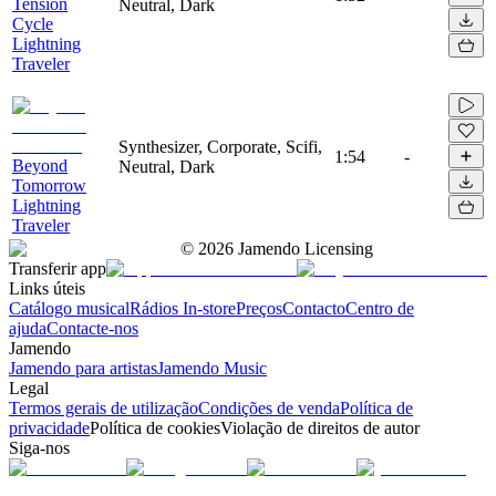
Tension
Neutral, Dark
Cycle
Lightning
Traveler
Synthesizer, Corporate, Scifi,
1:54
-
Beyond
Neutral, Dark
Tomorrow
Lightning
Traveler
©
2026
Jamendo Licensing
Transferir app
Links úteis
Catálogo musical
Rádios In-store
Preços
Contacto
Centro de
ajuda
Contacte-nos
Jamendo
Jamendo para artistas
Jamendo Music
Legal
Termos gerais de utilização
Condições de venda
Política de
privacidade
Política de cookies
Violação de direitos de autor
Siga-nos