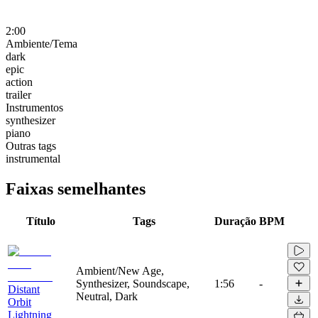
2:00
Ambiente/Tema
dark
epic
action
trailer
Instrumentos
synthesizer
piano
Outras tags
instrumental
Faixas semelhantes
Título
Tags
Duração
BPM
Ambient/New Age,
Synthesizer, Soundscape,
1:56
-
Distant
Neutral, Dark
Orbit
Lightning