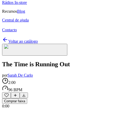
Rádios In-store
Recursos
Blog
Central de ajuda
Contacto
Voltar ao catálogo
The Time is Running Out
por
Sarah De Carlo
2:00
96 BPM
Comprar faixa
0:00