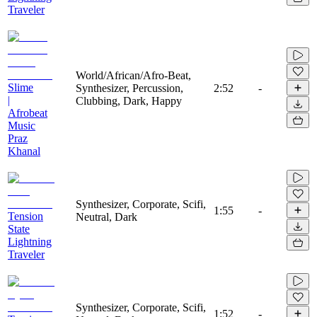
Traveler
World/African/Afro-Beat,
Slime
Synthesizer, Percussion,
2:52
-
|
Clubbing, Dark, Happy
Afrobeat
Music
Praz
Khanal
Synthesizer, Corporate, Scifi,
1:55
-
Tension
Neutral, Dark
State
Lightning
Traveler
Synthesizer, Corporate, Scifi,
1:52
-