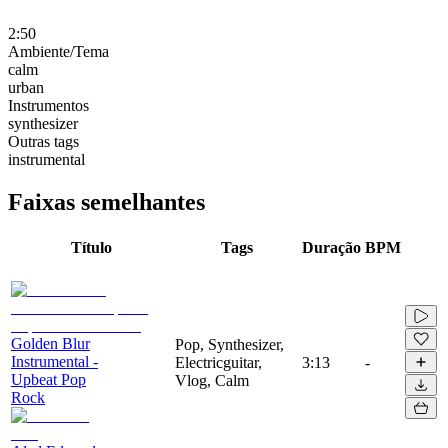
2:50
Ambiente/Tema
calm
urban
Instrumentos
synthesizer
Outras tags
instrumental
Faixas semelhantes
Título
Tags
Duração
BPM
Golden Blur
Pop, Synthesizer,
Instrumental -
Electricguitar,
3:13
-
Upbeat Pop
Vlog, Calm
Rock