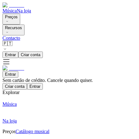
Música
Na loja
Preços
Recursos
Contacto
🇵🇹
Entrar
Criar conta
Entrar
Sem cartão de crédito. Cancele quando quiser.
Criar conta
Entrar
Explorar
Música
Na loja
Preços
Catálogo musical