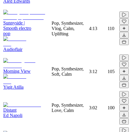
Aled Edwards
Sunnyside |
Pop, Synthesizer,
Smooth electro
Vlog, Calm,
4:13
110
pop
Uplifting
Audioflair
Pop, Synthesizer,
Morning View
3:12
105
Soft, Calm
Yigit Atilla
Pop, Synthesizer,
3:02
100
Distant
Love, Calm
Ed Napoli