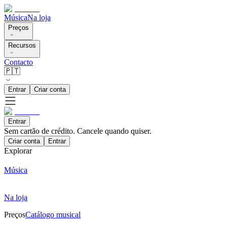
Música
Na loja
Preços
Recursos
Contacto
🇵🇹
Entrar
Criar conta
Entrar
Sem cartão de crédito. Cancele quando quiser.
Criar conta
Entrar
Explorar
Música
Na loja
Preços
Catálogo musical