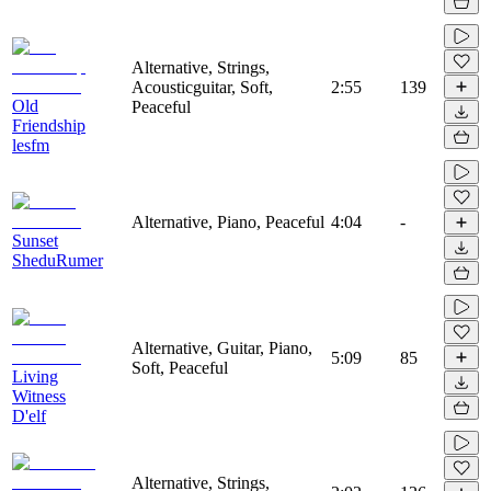
Alternative, Strings,
Acousticguitar, Soft,
2:55
139
Old
Peaceful
Friendship
lesfm
Alternative, Piano, Peaceful
4:04
-
Sunset
SheduRumer
Alternative, Guitar, Piano,
5:09
85
Soft, Peaceful
Living
Witness
D'elf
Alternative, Strings,