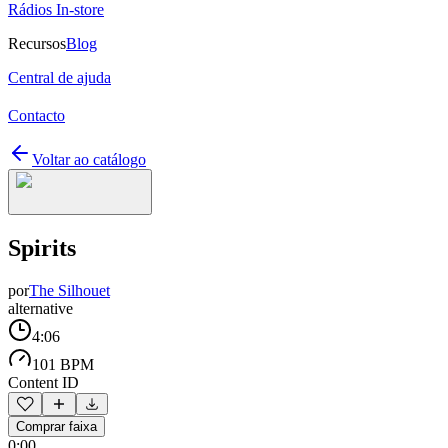
Rádios In-store
Recursos
Blog
Central de ajuda
Contacto
Voltar ao catálogo
Spirits
por
The Silhouet
alternative
4:06
101 BPM
Content ID
Comprar faixa
0:00