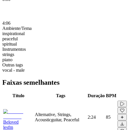
4:06
Ambiente/Tema
inspirational
peaceful
spiritual
Instrumentos
strings
piano
Outras tags
vocal - male
Faixas semelhantes
Título
Tags
Duração
BPM
Alternative, Strings,
2:24
85
Acousticguitar, Peaceful
Beloved
lesfm