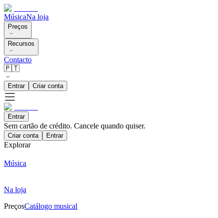
Música
Na loja
Preços
Recursos
Contacto
🇵🇹
Entrar
Criar conta
Entrar
Sem cartão de crédito. Cancele quando quiser.
Criar conta
Entrar
Explorar
Música
Na loja
Preços
Catálogo musical