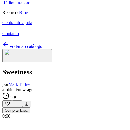
Rádios In-store
Recursos
Blog
Central de ajuda
Contacto
Voltar ao catálogo
Sweetness
por
Mark Eldred
ambient/new age
2:39
Comprar faixa
0:00