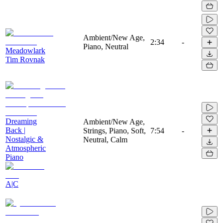
Ambient/New Age,
2:34
-
Piano, Neutral
Meadowlark
Tim Rovnak
Dreaming
Ambient/New Age,
Back |
Strings, Piano, Soft,
7:54
-
Nostalgic &
Neutral, Calm
Atmospheric
Piano
A|C