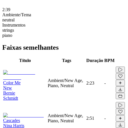
2:39
Ambiente/Tema
neutral
Instrumentos
strings
piano
Faixas semelhantes
Título
Tags
Duração
BPM
Ambient/New Age,
Color Me
2:23
-
Piano, Neutral
New
Bernie
Schmidt
Ambient/New Age,
2:51
-
Cascades
Piano, Neutral
Nina Harris