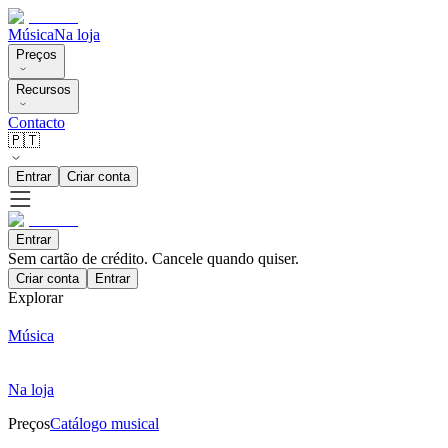
Música
Na loja
Preços
Recursos
Contacto
🇵🇹
Entrar
Criar conta
Entrar
Sem cartão de crédito. Cancele quando quiser.
Criar conta
Entrar
Explorar
Música
Na loja
Preços
Catálogo musical