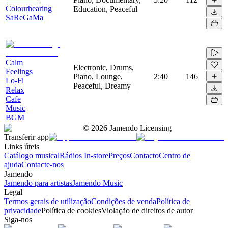
Colourhearing
Education, Peaceful
SaReGaMa
Calm
Electronic, Drums,
Feelings
Piano, Lounge,
2:40
146
Lo-Fi
Peaceful, Dreamy
Relax
Cafe
Music
BGM
©
2026
Jamendo Licensing
Transferir app
Links úteis
Catálogo musical
Rádios In-store
Preços
Contacto
Centro de
ajuda
Contacte-nos
Jamendo
Jamendo para artistas
Jamendo Music
Legal
Termos gerais de utilização
Condições de venda
Política de
privacidade
Política de cookies
Violação de direitos de autor
Siga-nos