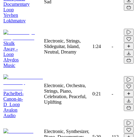
Sad
Documentary
Loop
Yevhen
Lokhmatov
Electronic, Strings,
Skulk
Slideguitar, Island,
1:24
-
Away -
Neutral, Dreamy
Loop
Abydos
Music
Electronic, Orchestra,
Strings, Piano,
Pachelbel-
0:21
-
Celebration, Peaceful,
Canon-in-
Uplifting
D_Loop
Avalon
Audio
Electronic, Synthesizer,
Piano, Documentary,
5:20
112