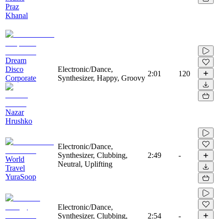
Praz
Khanal
Dream
Disco
Electronic/Dance,
2:01
120
Corporate
Synthesizer, Happy, Groovy
Nazar
Hrushko
Electronic/Dance,
Synthesizer, Clubbing,
2:49
-
World
Neutral, Uplifting
Travel
YuraSoop
Electronic/Dance,
Synthesizer, Clubbing,
2:54
-