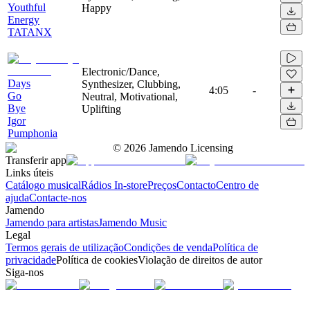
Youthful
Happy
Energy
TATANX
Electronic/Dance,
Days
Synthesizer, Clubbing,
4:05
-
Go
Neutral, Motivational,
Bye
Uplifting
Igor
Pumphonia
©
2026
Jamendo Licensing
Transferir app
Links úteis
Catálogo musical
Rádios In-store
Preços
Contacto
Centro de
ajuda
Contacte-nos
Jamendo
Jamendo para artistas
Jamendo Music
Legal
Termos gerais de utilização
Condições de venda
Política de
privacidade
Política de cookies
Violação de direitos de autor
Siga-nos