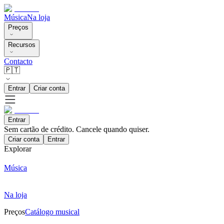
Música
Na loja
Preços
Recursos
Contacto
🇵🇹
Entrar
Criar conta
Entrar
Sem cartão de crédito. Cancele quando quiser.
Criar conta
Entrar
Explorar
Música
Na loja
Preços
Catálogo musical