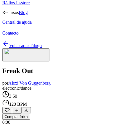
Rádios In-store
Recursos
Blog
Central de ajuda
Contacto
Voltar ao catálogo
Freak Out
por
Alexi Von Guggenberg
electronic/dance
3:50
120 BPM
Comprar faixa
0:00