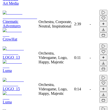
Art Media
Cinematic
Orchestra, Corporate,
2:39
-
Adventures
Neutral, Inspirational
CrowHat
Orchestra,
LOGO_13
Videogame, Logo,
0:11
-
Happy, Majestic
Luma
Orchestra,
LOGO_15
Videogame, Logo,
0:14
-
Happy, Majestic
Luma