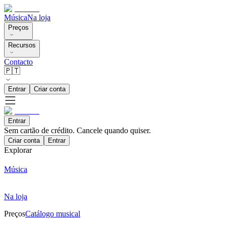
Música
Na loja
Preços
Recursos
Contacto
🇵🇹
Entrar
Criar conta
Entrar
Sem cartão de crédito. Cancele quando quiser.
Criar conta
Entrar
Explorar
Música
Na loja
Preços
Catálogo musical