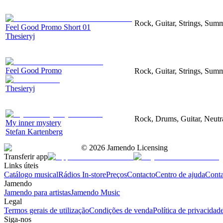
Rock, Guitar, Strings, Sum
Feel Good Promo Short 01
Thesieryj
Feel Good Promo
Rock, Guitar, Strings, Sum
Thesieryj
Rock, Drums, Guitar, Neutr
My inner mystery
Stefan Kartenberg
©
2026
Jamendo Licensing
Transferir app
Links úteis
Catálogo musical
Rádios In-store
Preços
Contacto
Centro de ajuda
Conta
Jamendo
Jamendo para artistas
Jamendo Music
Legal
Termos gerais de utilização
Condições de venda
Política de privacidad
Siga-nos