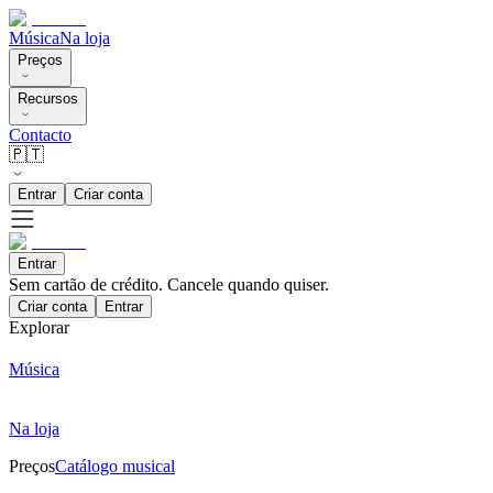
Música
Na loja
Preços
Recursos
Contacto
🇵🇹
Entrar
Criar conta
Entrar
Sem cartão de crédito. Cancele quando quiser.
Criar conta
Entrar
Explorar
Música
Na loja
Preços
Catálogo musical