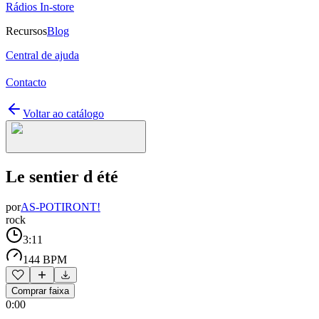
Rádios In-store
Recursos
Blog
Central de ajuda
Contacto
Voltar ao catálogo
Le sentier d été
por
AS-POTIRONT!
rock
3:11
144 BPM
Comprar faixa
0:00