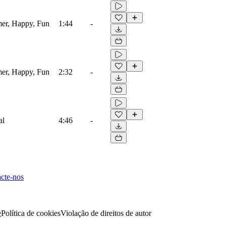
mer, Happy, Fun
1:44
-
mer, Happy, Fun
2:32
-
al
4:46
-
cte-nos
e
Política de cookies
Violação de direitos de autor