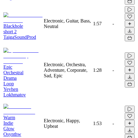
Electronic, Guitar, Bass,
1:57
-
Blackhole
Neutral
short 2
TaigaSoundProd
Electronic, Orchestra,
Epic
Adventure, Corporate,
1:28
-
Orchestral
Sad, Epic
Drama
Loop
Yevhen
Lokhmatov
Warm
Electronic, Happy,
Indie
1:53
-
Upbeat
Glow
Osynthw