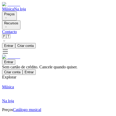
Música
Na loja
Preços
Recursos
Contacto
🇵🇹
Entrar
Criar conta
Entrar
Sem cartão de crédito. Cancele quando quiser.
Criar conta
Entrar
Explorar
Música
Na loja
Preços
Catálogo musical