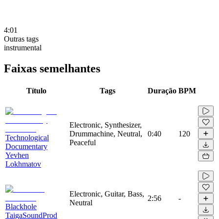
4:01
Outras tags
instrumental
Faixas semelhantes
Título
Tags
Duração
BPM
Electronic, Synthesizer,
Drummachine, Neutral,
0:40
120
Technological
Peaceful
Documentary
Yevhen
Lokhmatov
Electronic, Guitar, Bass,
2:56
-
Neutral
Blackhole
TaigaSoundProd