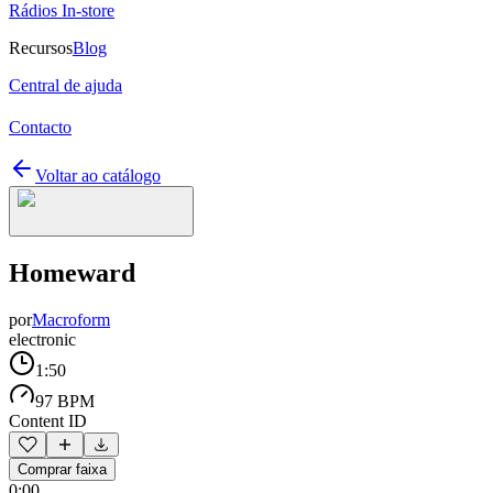
Rádios In-store
Recursos
Blog
Central de ajuda
Contacto
Voltar ao catálogo
Homeward
por
Macroform
electronic
1:50
97 BPM
Content ID
Comprar faixa
0:00