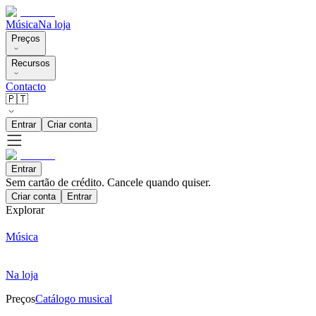
Música
Na loja
Preços
Recursos
Contacto
🇵🇹
Entrar
Criar conta
Entrar
Sem cartão de crédito. Cancele quando quiser.
Criar conta
Entrar
Explorar
Música
Na loja
Preços
Catálogo musical