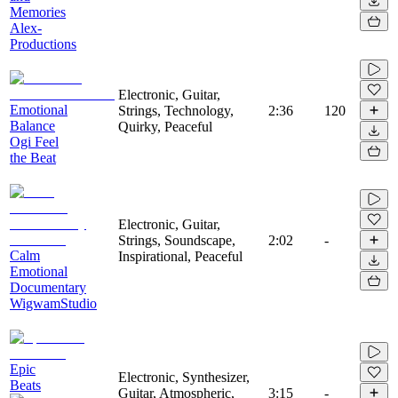
Memories
Alex-
Productions
Electronic, Guitar,
Emotional
Strings, Technology,
2:36
120
Balance
Quirky, Peaceful
Ogi Feel
the Beat
Electronic, Guitar,
Strings, Soundscape,
2:02
-
Calm
Inspirational, Peaceful
Emotional
Documentary
WigwamStudio
Epic
Electronic, Synthesizer,
Beats
Guitar, Atmospheric,
3:15
-