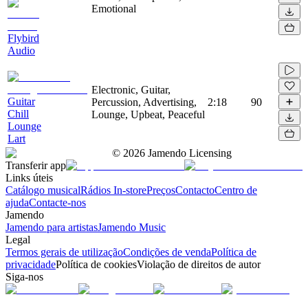
Emotional
Flybird
Audio
Electronic, Guitar,
Guitar
Percussion, Advertising,
2:18
90
Chill
Lounge, Upbeat, Peaceful
Lounge
Lart
©
2026
Jamendo Licensing
Transferir app
Links úteis
Catálogo musical
Rádios In-store
Preços
Contacto
Centro de
ajuda
Contacte-nos
Jamendo
Jamendo para artistas
Jamendo Music
Legal
Termos gerais de utilização
Condições de venda
Política de
privacidade
Política de cookies
Violação de direitos de autor
Siga-nos