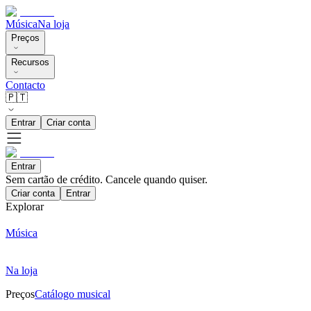
Música
Na loja
Preços
Recursos
Contacto
🇵🇹
Entrar
Criar conta
Entrar
Sem cartão de crédito. Cancele quando quiser.
Criar conta
Entrar
Explorar
Música
Na loja
Preços
Catálogo musical