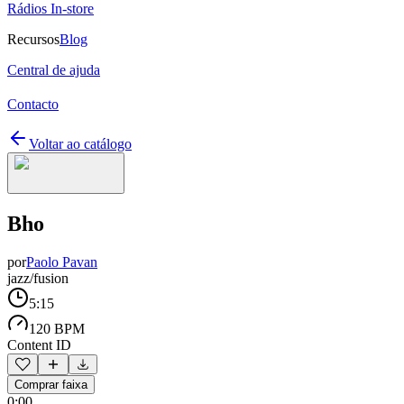
Rádios In-store
Recursos
Blog
Central de ajuda
Contacto
Voltar ao catálogo
Bho
por
Paolo Pavan
jazz/fusion
5:15
120 BPM
Content ID
Comprar faixa
0:00