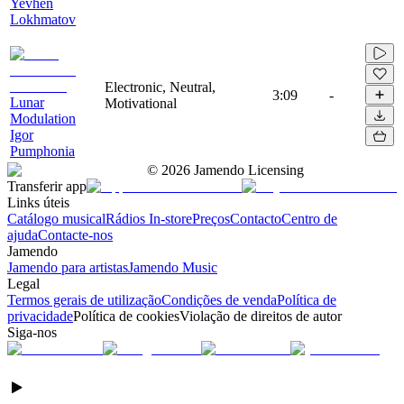
Yevhen
Lokhmatov
Electronic, Neutral,
3:09
-
Lunar
Motivational
Modulation
Igor
Pumphonia
©
2026
Jamendo Licensing
Transferir app
Links úteis
Catálogo musical
Rádios In-store
Preços
Contacto
Centro de
ajuda
Contacte-nos
Jamendo
Jamendo para artistas
Jamendo Music
Legal
Termos gerais de utilização
Condições de venda
Política de
privacidade
Política de cookies
Violação de direitos de autor
Siga-nos