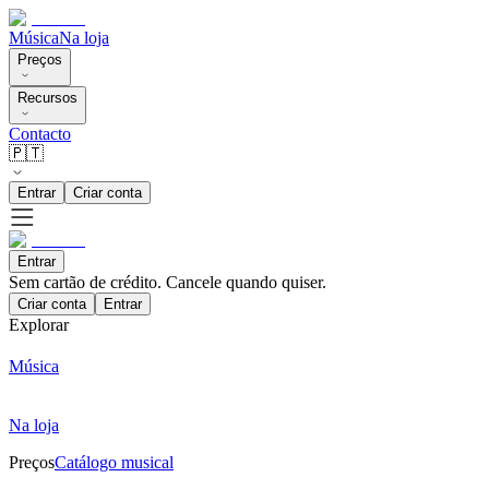
Música
Na loja
Preços
Recursos
Contacto
🇵🇹
Entrar
Criar conta
Entrar
Sem cartão de crédito. Cancele quando quiser.
Criar conta
Entrar
Explorar
Música
Na loja
Preços
Catálogo musical