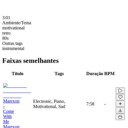
3:01
Ambiente/Tema
motivational
retro
80s
Outras tags
instrumental
Faixas semelhantes
Título
Tags
Duração
BPM
Marexon
Electronic, Piano,
7:58
-
-
Motivational, Sad
Come
With
Me
Marexon