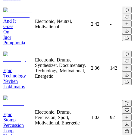
And It
Electronic, Neutral,
2:42
-
Goes
Motivational
On
Igor
Pumphonia
Electronic, Drums,
Synthesizer, Documentary,
2:36
142
Epic
Technology, Motivational,
Technology
Energetic
Yevhen
Lokhmatov
Electronic, Drums,
Epic
Percussion, Sport,
1:02
92
Stomp
Motivational, Energetic
Percussion
Loop