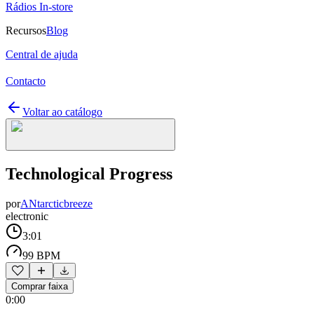
Rádios In-store
Recursos
Blog
Central de ajuda
Contacto
Voltar ao catálogo
Technological Progress
por
ANtarcticbreeze
electronic
3:01
99 BPM
Comprar faixa
0:00