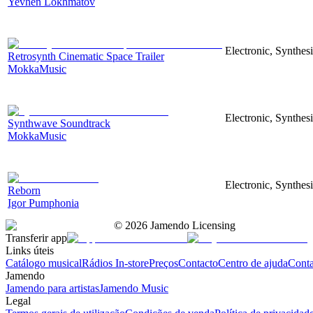
Yevhen Lokhmatov
Electronic, Synthes
Retrosynth Cinematic Space Trailer
MokkaMusic
Electronic, Synthesi
Synthwave Soundtrack
MokkaMusic
Electronic, Synthesi
Reborn
Igor Pumphonia
©
2026
Jamendo Licensing
Transferir app
Links úteis
Catálogo musical
Rádios In-store
Preços
Contacto
Centro de ajuda
Conta
Jamendo
Jamendo para artistas
Jamendo Music
Legal