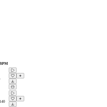
BPM
-
140