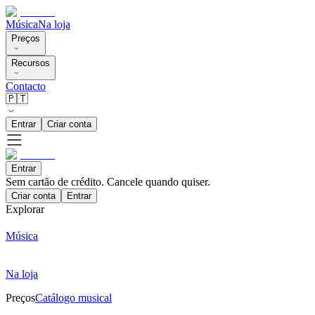
Música
Na loja
Preços
Recursos
Contacto
🇵🇹
Entrar
Criar conta
Entrar
Sem cartão de crédito. Cancele quando quiser.
Criar conta
Entrar
Explorar
Música
Na loja
Preços
Catálogo musical