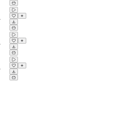
-
-
-