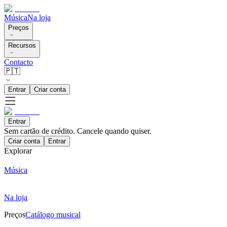
Música
Na loja
Preços
Recursos
Contacto
🇵🇹
Entrar
Criar conta
Entrar
Sem cartão de crédito. Cancele quando quiser.
Criar conta
Entrar
Explorar
Música
Na loja
Preços
Catálogo musical