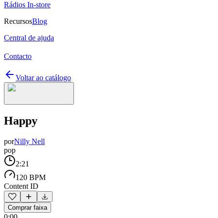
Rádios In-store
Recursos
Blog
Central de ajuda
Contacto
Voltar ao catálogo
Happy
por
Nilly Nell
pop
2:21
120 BPM
Content ID
Comprar faixa
0:00