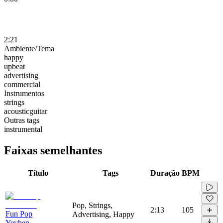
2:21
Ambiente/Tema
happy
upbeat
advertising
commercial
Instrumentos
strings
acousticguitar
Outras tags
instrumental
Faixas semelhantes
Título
Tags
Duração
BPM
Pop, Strings,
2:13
105
Fun Pop
Advertising, Happy
Yevhen