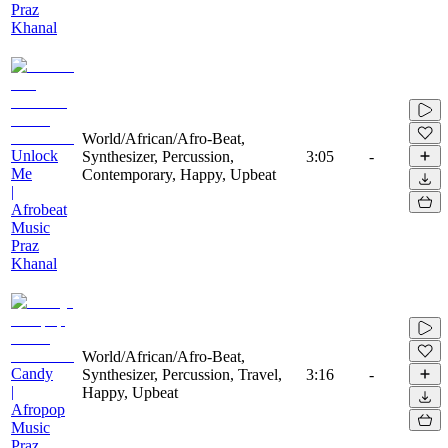
Praz
Khanal
World/African/Afro-Beat,
Unlock
Synthesizer, Percussion,
3:05
-
Me
Contemporary, Happy, Upbeat
|
Afrobeat
Music
Praz
Khanal
World/African/Afro-Beat,
Candy
Synthesizer, Percussion, Travel,
3:16
-
|
Happy, Upbeat
Afropop
Music
Praz