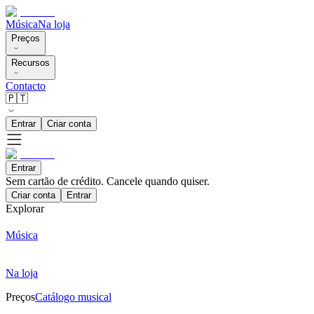
Música
Na loja
Preços
Recursos
Contacto
🇵🇹
Entrar
Criar conta
Entrar
Sem cartão de crédito. Cancele quando quiser.
Criar conta
Entrar
Explorar
Música
Na loja
Preços
Catálogo musical