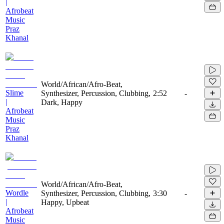
|
Afrobeat
Music
Praz
Khanal
World/African/Afro-Beat,
Slime
Synthesizer, Percussion, Clubbing,
2:52
-
|
Dark, Happy
Afrobeat
Music
Praz
Khanal
World/African/Afro-Beat,
Wordle
Synthesizer, Percussion, Clubbing,
3:30
-
|
Happy, Upbeat
Afrobeat
Music