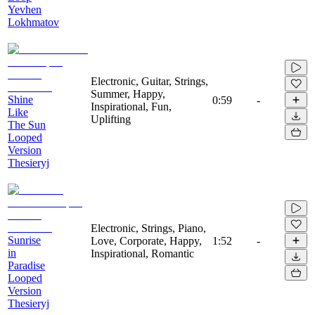
Yevhen
Lokhmatov
Electronic, Guitar, Strings,
Summer, Happy,
Shine
0:59
-
Inspirational, Fun,
Like
Uplifting
The Sun
Looped
Version
Thesieryj
Electronic, Strings, Piano,
Sunrise
Love, Corporate, Happy,
1:52
-
in
Inspirational, Romantic
Paradise
Looped
Version
Thesieryj