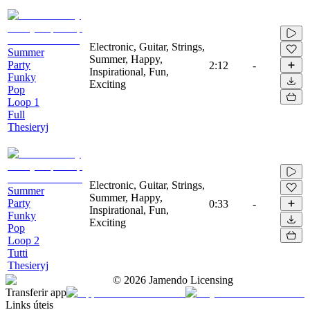
Electronic, Guitar, Strings,
Summer
Summer, Happy,
Party
2:12
-
Inspirational, Fun,
Funky
Exciting
Pop
Loop 1
Full
Thesieryj
Electronic, Guitar, Strings,
Summer
Summer, Happy,
Party
0:33
-
Inspirational, Fun,
Funky
Exciting
Pop
Loop 2
Tutti
Thesieryj
©
2026
Jamendo Licensing
Transferir app
Links úteis