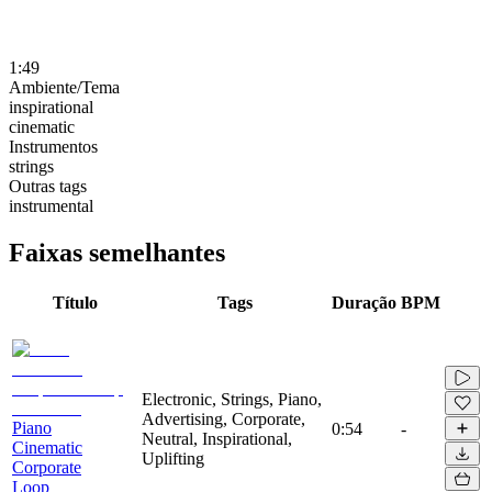
1:49
Ambiente/Tema
inspirational
cinematic
Instrumentos
strings
Outras tags
instrumental
Faixas semelhantes
Título
Tags
Duração
BPM
Electronic, Strings, Piano,
Advertising, Corporate,
Piano
0:54
-
Neutral, Inspirational,
Cinematic
Uplifting
Corporate
Loop