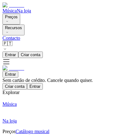
Música
Na loja
Preços
Recursos
Contacto
🇵🇹
Entrar
Criar conta
Entrar
Sem cartão de crédito. Cancele quando quiser.
Criar conta
Entrar
Explorar
Música
Na loja
Preços
Catálogo musical