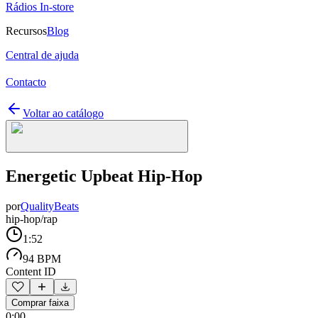
Rádios In-store
Recursos
Blog
Central de ajuda
Contacto
Voltar ao catálogo
Energetic Upbeat Hip-Hop
por
QualityBeats
hip-hop/rap
1:52
94 BPM
Content ID
Comprar faixa
0:00