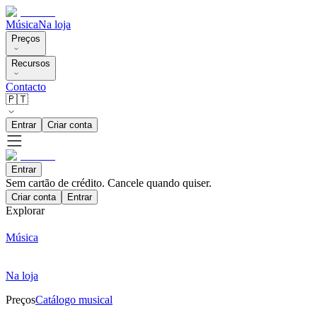
Música
Na loja
Preços
Recursos
Contacto
🇵🇹
Entrar
Criar conta
Entrar
Sem cartão de crédito. Cancele quando quiser.
Criar conta
Entrar
Explorar
Música
Na loja
Preços
Catálogo musical