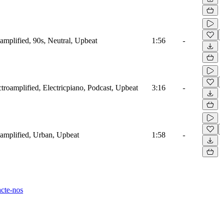
mplified, 90s, Neutral, Upbeat
1:56
-
roamplified, Electricpiano, Podcast, Upbeat
3:16
-
amplified, Urban, Upbeat
1:58
-
cte-nos