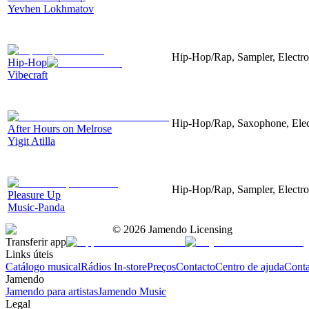
Yevhen Lokhmatov
Hip-Hop/Rap, Sampler, Electroa
Hip-Hop
Vibecraft
Hip-Hop/Rap, Saxophone, Elect
After Hours on Melrose
Yigit Atilla
Hip-Hop/Rap, Sampler, Electro
Pleasure Up
Music-Panda
©
2026
Jamendo Licensing
Transferir app
Links úteis
Catálogo musical
Rádios In-store
Preços
Contacto
Centro de ajuda
Conta
Jamendo
Jamendo para artistas
Jamendo Music
Legal