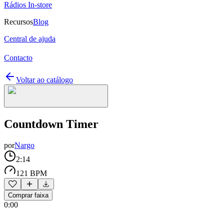
Rádios In-store
Recursos
Blog
Central de ajuda
Contacto
Voltar ao catálogo
Countdown Timer
por
Nargo
2:14
121 BPM
Comprar faixa
0:00