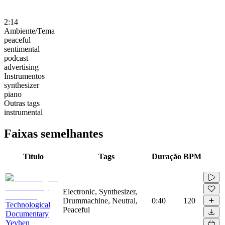
2:14
Ambiente/Tema
peaceful
sentimental
podcast
advertising
Instrumentos
synthesizer
piano
Outras tags
instrumental
Faixas semelhantes
Título
Tags
Duração
BPM
Electronic, Synthesizer,
Drummachine, Neutral,
0:40
120
Technological
Peaceful
Documentary
Yevhen