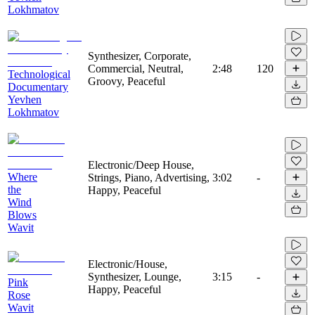
Lokhmatov
Synthesizer, Corporate,
Commercial, Neutral,
2:48
120
Technological
Groovy, Peaceful
Documentary
Yevhen
Lokhmatov
Electronic/Deep House,
Where
Strings, Piano, Advertising,
3:02
-
the
Happy, Peaceful
Wind
Blows
Wavit
Electronic/House,
Synthesizer, Lounge,
3:15
-
Pink
Happy, Peaceful
Rose
Wavit