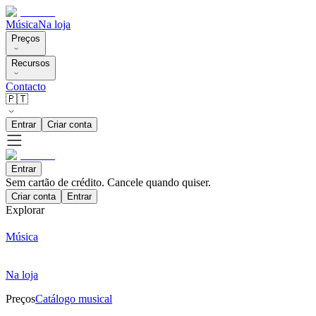
Música
Na loja
Preços
Recursos
Contacto
🇵🇹
Entrar
Criar conta
Entrar
Sem cartão de crédito. Cancele quando quiser.
Criar conta
Entrar
Explorar
Música
Na loja
Preços
Catálogo musical