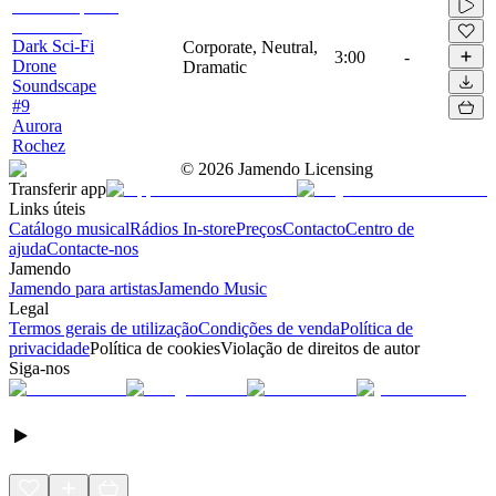
Dark Sci-Fi
Corporate, Neutral,
3:00
-
Drone
Dramatic
Soundscape
#9
Aurora
Rochez
©
2026
Jamendo Licensing
Transferir app
Links úteis
Catálogo musical
Rádios In-store
Preços
Contacto
Centro de
ajuda
Contacte-nos
Jamendo
Jamendo para artistas
Jamendo Music
Legal
Termos gerais de utilização
Condições de venda
Política de
privacidade
Política de cookies
Violação de direitos de autor
Siga-nos