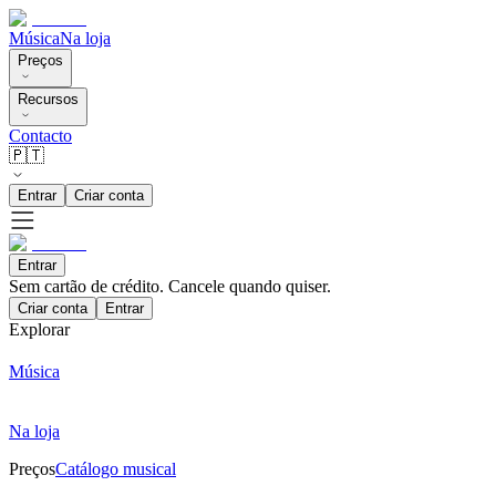
Música
Na loja
Preços
Recursos
Contacto
🇵🇹
Entrar
Criar conta
Entrar
Sem cartão de crédito. Cancele quando quiser.
Criar conta
Entrar
Explorar
Música
Na loja
Preços
Catálogo musical