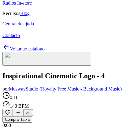
Rádios In-store
Recursos
Blog
Central de ajuda
Contacto
Voltar ao catálogo
Inspirational Cinematic Logo - 4
por
MuswayStudio (Royalty Free Music - Background Music)
0:16
143 BPM
Comprar faixa
0:00