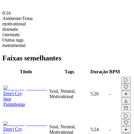
0:16
Ambiente/Tema
motivational
dramatic
cinematic
Outras tags
instrumental
Faixas semelhantes
Título
Tags
Duração
BPM
Soul, Neutral,
Don't Cry
5:26
-
Motivational
Igor
Pumphonia
Soul, Neutral,
Don't Cry
5:24
-
Motivational