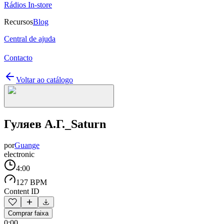
Rádios In-store
Recursos
Blog
Central de ajuda
Contacto
Voltar ao catálogo
Гуляев А.Г._Saturn
por
Guange
electronic
4:00
127 BPM
Content ID
Comprar faixa
0:00