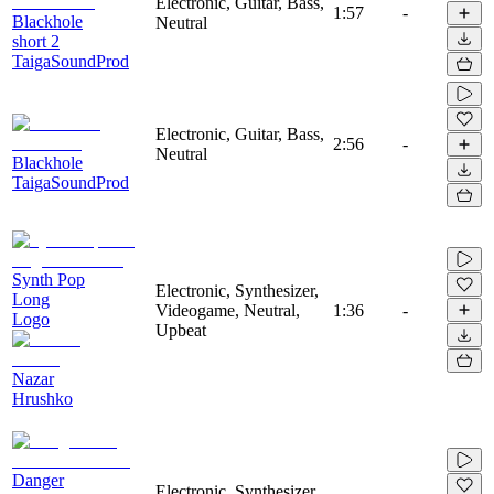
Electronic, Guitar, Bass,
1:57
-
Blackhole
Neutral
short 2
TaigaSoundProd
Electronic, Guitar, Bass,
2:56
-
Neutral
Blackhole
TaigaSoundProd
Synth Pop
Electronic, Synthesizer,
Long
Videogame, Neutral,
1:36
-
Logo
Upbeat
Nazar
Hrushko
Danger
Electronic, Synthesizer,