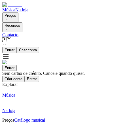
Música
Na loja
Preços
Recursos
Contacto
🇵🇹
Entrar
Criar conta
Entrar
Sem cartão de crédito. Cancele quando quiser.
Criar conta
Entrar
Explorar
Música
Na loja
Preços
Catálogo musical