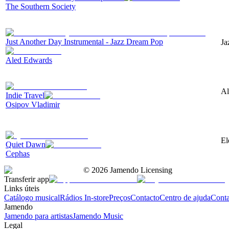
The Southern Society
Just Another Day Instrumental - Jazz Dream Pop
Ja
Aled Edwards
Al
Indie Travel
Osipov Vladimir
El
Quiet Dawn
Cephas
©
2026
Jamendo Licensing
Transferir app
Links úteis
Catálogo musical
Rádios In-store
Preços
Contacto
Centro de ajuda
Conta
Jamendo
Jamendo para artistas
Jamendo Music
Legal