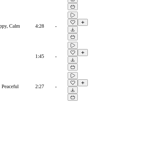
appy, Calm
4:28
-
1:45
-
, Peaceful
2:27
-