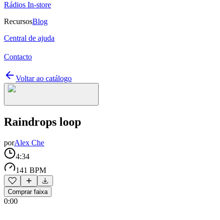
Rádios In-store
Recursos
Blog
Central de ajuda
Contacto
Voltar ao catálogo
Raindrops loop
por
Alex Che
4:34
141 BPM
Comprar faixa
0:00