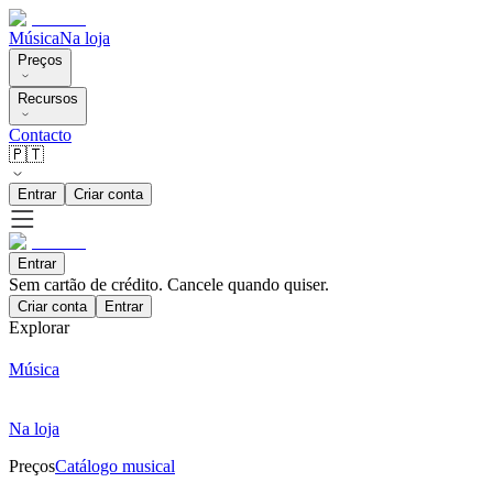
Música
Na loja
Preços
Recursos
Contacto
🇵🇹
Entrar
Criar conta
Entrar
Sem cartão de crédito. Cancele quando quiser.
Criar conta
Entrar
Explorar
Música
Na loja
Preços
Catálogo musical