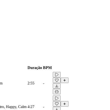
Duração
BPM
lm
2:55
-
etro, Happy, Calm
4:27
-