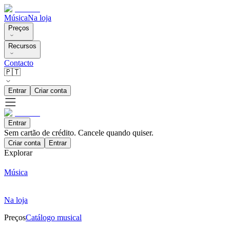
Música
Na loja
Preços
Recursos
Contacto
🇵🇹
Entrar
Criar conta
Entrar
Sem cartão de crédito. Cancele quando quiser.
Criar conta
Entrar
Explorar
Música
Na loja
Preços
Catálogo musical