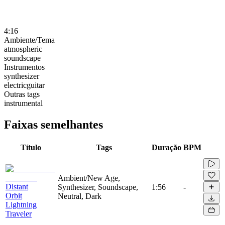
4:16
Ambiente/Tema
atmospheric
soundscape
Instrumentos
synthesizer
electricguitar
Outras tags
instrumental
Faixas semelhantes
Título
Tags
Duração
BPM
Ambient/New Age,
Distant
Synthesizer, Soundscape,
1:56
-
Orbit
Neutral, Dark
Lightning
Traveler