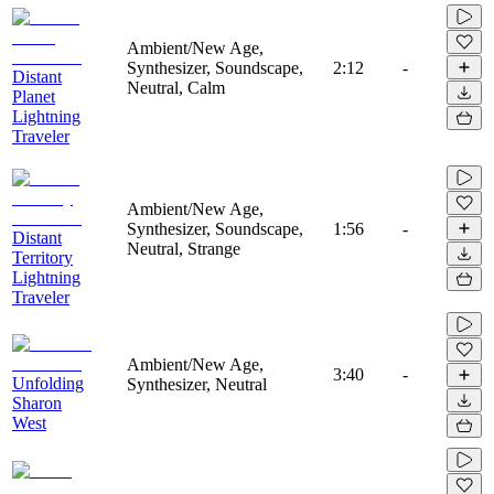
Ambient/New Age,
Synthesizer, Soundscape,
2:12
-
Distant
Neutral, Calm
Planet
Lightning
Traveler
Ambient/New Age,
Synthesizer, Soundscape,
1:56
-
Distant
Neutral, Strange
Territory
Lightning
Traveler
Ambient/New Age,
3:40
-
Unfolding
Synthesizer, Neutral
Sharon
West