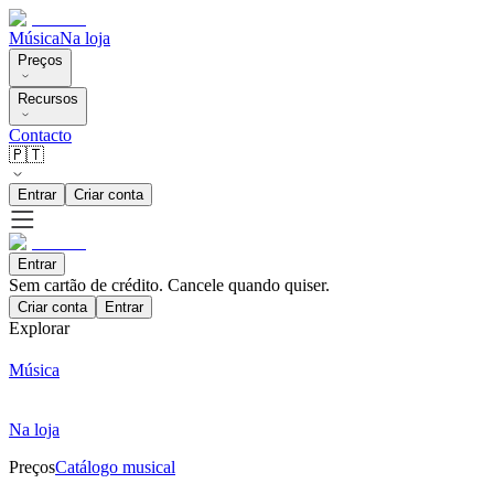
Música
Na loja
Preços
Recursos
Contacto
🇵🇹
Entrar
Criar conta
Entrar
Sem cartão de crédito. Cancele quando quiser.
Criar conta
Entrar
Explorar
Música
Na loja
Preços
Catálogo musical