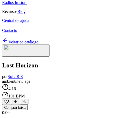
Rádios In-store
Recursos
Blog
Central de ajuda
Contacto
Voltar ao catálogo
Lost Horizon
por
SoLaRiS
ambient/new age
4:16
101 BPM
Comprar faixa
0:00