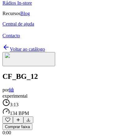
Rádios In-store
Recursos
Blog
Central de ajuda
Contacto
Voltar ao catálogo
CF_BG_12
por
紬
experimental
3:13
134 BPM
Comprar faixa
0:00