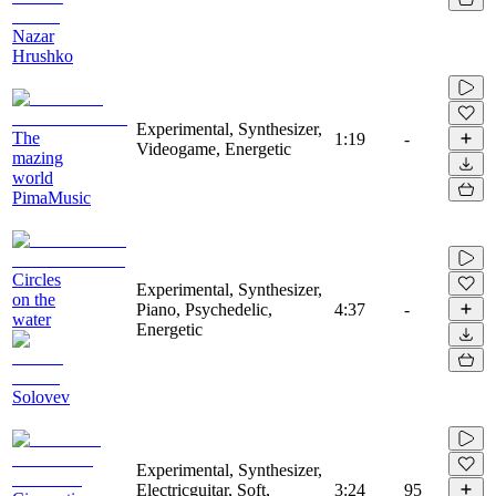
Nazar
Hrushko
Experimental, Synthesizer,
The
1:19
-
Videogame, Energetic
mazing
world
PimaMusic
Circles
Experimental, Synthesizer,
on the
Piano, Psychedelic,
4:37
-
water
Energetic
Solovev
Experimental, Synthesizer,
Electricguitar, Soft,
3:24
95