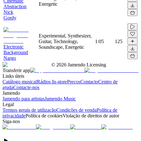
Cinematic
Energetic
Abstraction
Nick
Gordy
Experimental, Synthesizer,
Guitar, Technology,
1:05
125
Electronic
Soundscape, Energetic
Background
Nargo
©
2026
Jamendo Licensing
Transferir app
Links úteis
Catálogo musical
Rádios In-store
Preços
Contacto
Centro de
ajuda
Contacte-nos
Jamendo
Jamendo para artistas
Jamendo Music
Legal
Termos gerais de utilização
Condições de venda
Política de
privacidade
Política de cookies
Violação de direitos de autor
Siga-nos