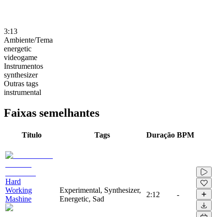
3:13
Ambiente/Tema
energetic
videogame
Instrumentos
synthesizer
Outras tags
instrumental
Faixas semelhantes
Título
Tags
Duração
BPM
Hard
Working
Experimental, Synthesizer,
2:12
-
Mashine
Energetic, Sad