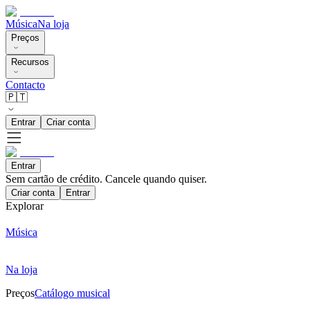
Música
Na loja
Preços
Recursos
Contacto
🇵🇹
Entrar
Criar conta
Entrar
Sem cartão de crédito. Cancele quando quiser.
Criar conta
Entrar
Explorar
Música
Na loja
Preços
Catálogo musical