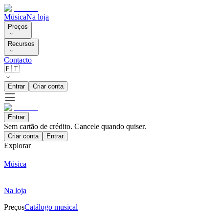
Música
Na loja
Preços
Recursos
Contacto
🇵🇹
Entrar
Criar conta
Entrar
Sem cartão de crédito. Cancele quando quiser.
Criar conta
Entrar
Explorar
Música
Na loja
Preços
Catálogo musical