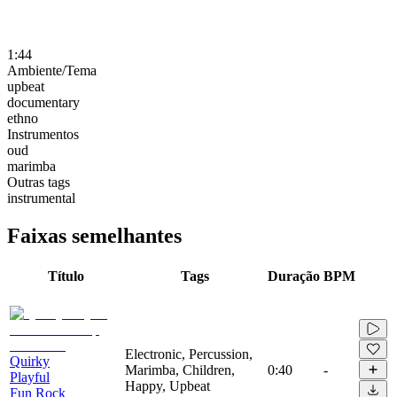
1:44
Ambiente/Tema
upbeat
documentary
ethno
Instrumentos
oud
marimba
Outras tags
instrumental
Faixas semelhantes
Título
Tags
Duração
BPM
Electronic, Percussion,
Quirky
Marimba, Children,
0:40
-
Playful
Happy, Upbeat
Fun Rock