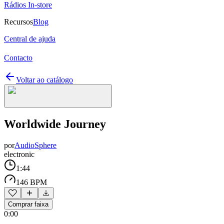
Rádios In-store
Recursos
Blog
Central de ajuda
Contacto
Voltar ao catálogo
Worldwide Journey
por
AudioSphere
electronic
1:44
146 BPM
Comprar faixa
0:00