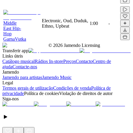
Electronic, Oud, Duduk,
Middle
1:00
-
Ethno, Upbeat
East Hip-
Hop
GarnaVutka
©
2026
Jamendo Licensing
Transferir app
Links úteis
Catálogo musical
Rádios In-store
Preços
Contacto
Centro de
ajuda
Contacte-nos
Jamendo
Jamendo para artistas
Jamendo Music
Legal
Termos gerais de utilização
Condições de venda
Política de
privacidade
Política de cookies
Violação de direitos de autor
Siga-nos