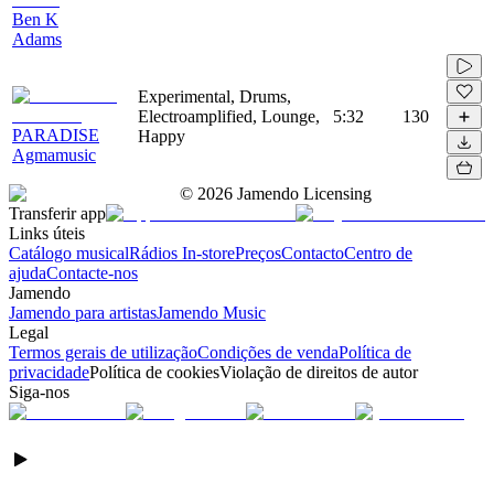
Ben K
Adams
Experimental, Drums,
Electroamplified, Lounge,
5:32
130
PARADISE
Happy
Agmamusic
©
2026
Jamendo Licensing
Transferir app
Links úteis
Catálogo musical
Rádios In-store
Preços
Contacto
Centro de
ajuda
Contacte-nos
Jamendo
Jamendo para artistas
Jamendo Music
Legal
Termos gerais de utilização
Condições de venda
Política de
privacidade
Política de cookies
Violação de direitos de autor
Siga-nos