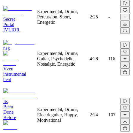
Experimental, Drums,
Percussion, Sport,
2:25
-
Secret
Energetic
Portal
IVLIOR
nsg
Experimental, Drums,
Guitar, Psychedelic,
4:28
116
Nostalgic, Energetic
Vzen
instrumental
beat
Its
Been
Experimental, Drums,
Done
Electricguitar, Happy,
2:24
107
Before
Motivational