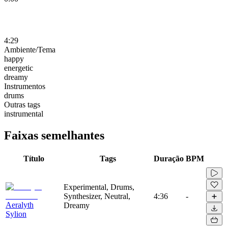
4:29
Ambiente/Tema
happy
energetic
dreamy
Instrumentos
drums
Outras tags
instrumental
Faixas semelhantes
Título
Tags
Duração
BPM
Experimental, Drums,
Synthesizer, Neutral,
4:36
-
Aeralyth
Dreamy
Sylion