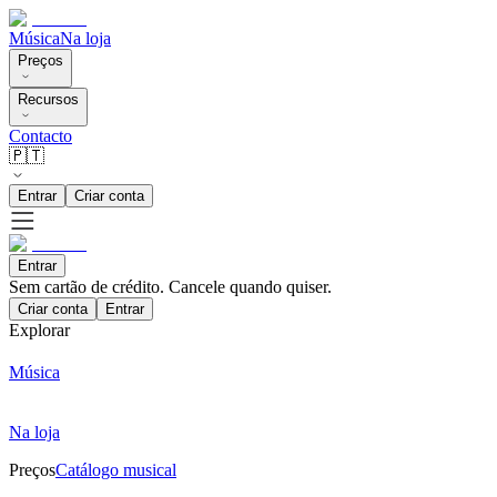
Música
Na loja
Preços
Recursos
Contacto
🇵🇹
Entrar
Criar conta
Entrar
Sem cartão de crédito. Cancele quando quiser.
Criar conta
Entrar
Explorar
Música
Na loja
Preços
Catálogo musical