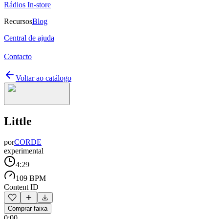
Rádios In-store
Recursos
Blog
Central de ajuda
Contacto
Voltar ao catálogo
Little
por
CORDE
experimental
4:29
109 BPM
Content ID
Comprar faixa
0:00