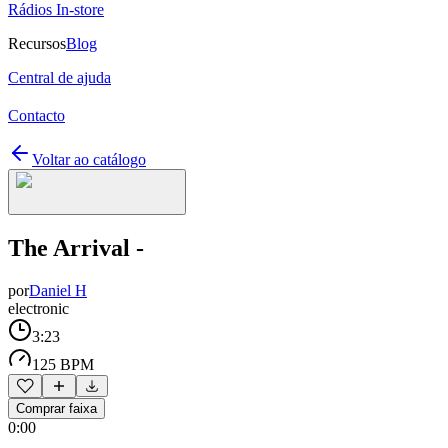
Rádios In-store
Recursos
Blog
Central de ajuda
Contacto
Voltar ao catálogo
The Arrival -
por
Daniel H
electronic
3:23
125 BPM
Comprar faixa
0:00