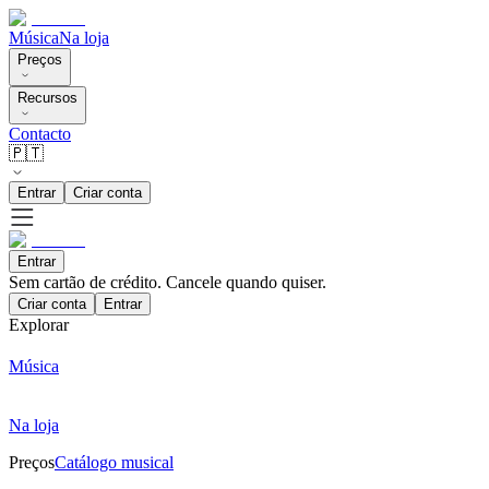
Música
Na loja
Preços
Recursos
Contacto
🇵🇹
Entrar
Criar conta
Entrar
Sem cartão de crédito. Cancele quando quiser.
Criar conta
Entrar
Explorar
Música
Na loja
Preços
Catálogo musical