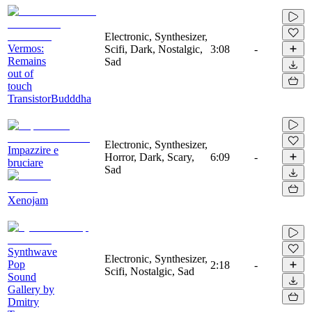
Electronic, Synthesizer,
Vermos:
Scifi, Dark, Nostalgic,
3:08
-
Remains
Sad
out of
touch
TransistorBudddha
Electronic, Synthesizer,
Impazzire e
Horror, Dark, Scary,
6:09
-
bruciare
Sad
Xenojam
Synthwave
Electronic, Synthesizer,
Pop
2:18
-
Scifi, Nostalgic, Sad
Sound
Gallery by
Dmitry