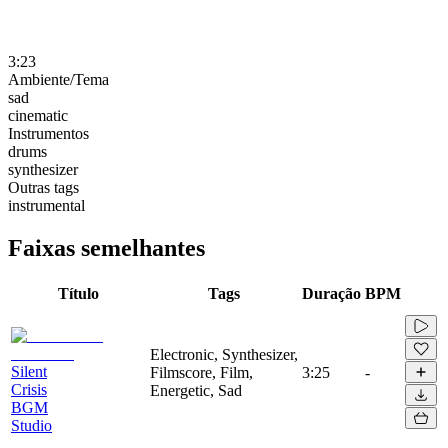
3:23
Ambiente/Tema
sad
cinematic
Instrumentos
drums
synthesizer
Outras tags
instrumental
Faixas semelhantes
Título
Tags
Duração
BPM
Electronic, Synthesizer,
Silent
Filmscore, Film,
3:25
-
Crisis
Energetic, Sad
BGM
Studio