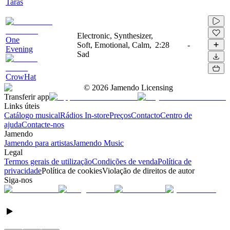
Taras
Electronic, Synthesizer,
One
Soft, Emotional, Calm,
2:28
-
Evening
Sad
CrowHat
©
2026
Jamendo Licensing
Transferir app
Links úteis
Catálogo musical
Rádios In-store
Preços
Contacto
Centro de
ajuda
Contacte-nos
Jamendo
Jamendo para artistas
Jamendo Music
Legal
Termos gerais de utilização
Condições de venda
Política de
privacidade
Política de cookies
Violação de direitos de autor
Siga-nos