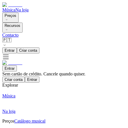
Música
Na loja
Preços
Recursos
Contacto
🇵🇹
Entrar
Criar conta
Entrar
Sem cartão de crédito. Cancele quando quiser.
Criar conta
Entrar
Explorar
Música
Na loja
Preços
Catálogo musical