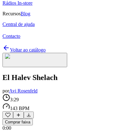
Rádios In-store
Recursos
Blog
Central de ajuda
Contacto
Voltar ao catálogo
El Halev Shelach
por
Avi Rosenfeld
3:29
143 BPM
Comprar faixa
0:00