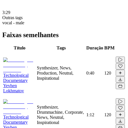
3:29
Outras tags
vocal - male
Faixas semelhantes
Título
Tags
Duração
BPM
Synthesizer, News,
Production, Neutral,
0:40
120
Technological
Inspirational
Documentary
Yevhen
Lokhmatov
Synthesizer,
Drummachine, Corporate,
1:12
120
Technological
News, Neutral,
Documentary
Inspirational
Yevhen