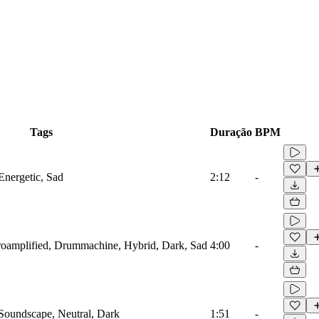
Tags
Duração
BPM
Energetic, Sad
2:12
-
troamplified, Drummachine, Hybrid, Dark, Sad
4:00
-
 Soundscape, Neutral, Dark
1:51
-