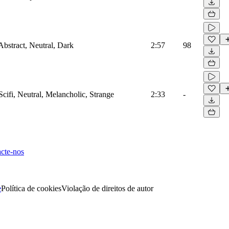
Abstract, Neutral, Dark
2:57
98
Scifi, Neutral, Melancholic, Strange
2:33
-
cte-nos
e
Política de cookies
Violação de direitos de autor