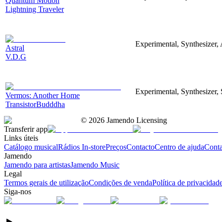
Quantum Motion
Lightning Traveler
Experimental, Synthesizer, 
Astral
V.D.G
Experimental, Synthesizer, 
Vermos: Another Home
TransistorBudddha
©
2026
Jamendo Licensing
Transferir app
Links úteis
Catálogo musical
Rádios In-store
Preços
Contacto
Centro de ajuda
Conta
Jamendo
Jamendo para artistas
Jamendo Music
Legal
Termos gerais de utilização
Condições de venda
Política de privacidad
Siga-nos