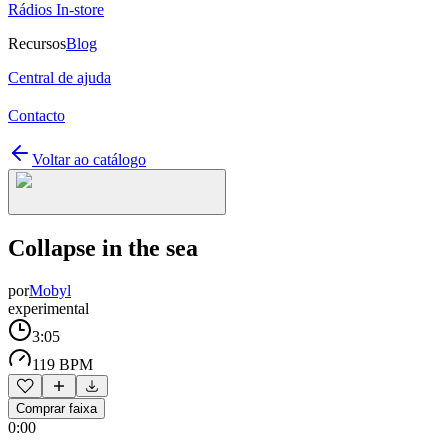
Rádios In-store
Recursos
Blog
Central de ajuda
Contacto
Voltar ao catálogo
Collapse in the sea
por
Mobyl
experimental
3:05
119 BPM
Comprar faixa
0:00