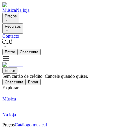
Música
Na loja
Preços
Recursos
Contacto
🇵🇹
Entrar
Criar conta
Entrar
Sem cartão de crédito. Cancele quando quiser.
Criar conta
Entrar
Explorar
Música
Na loja
Preços
Catálogo musical