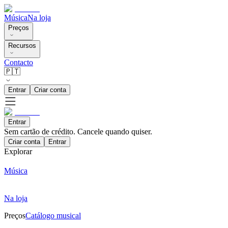
Música
Na loja
Preços
Recursos
Contacto
🇵🇹
Entrar
Criar conta
Entrar
Sem cartão de crédito. Cancele quando quiser.
Criar conta
Entrar
Explorar
Música
Na loja
Preços
Catálogo musical