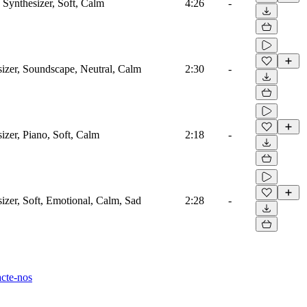
 Synthesizer, Soft, Calm
4:26
-
sizer, Soundscape, Neutral, Calm
2:30
-
sizer, Piano, Soft, Calm
2:18
-
sizer, Soft, Emotional, Calm, Sad
2:28
-
cte-nos