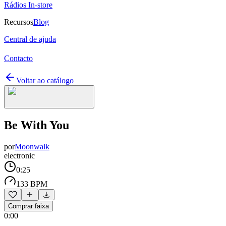
Rádios In-store
Recursos
Blog
Central de ajuda
Contacto
Voltar ao catálogo
Be With You
por
Moonwalk
electronic
0:25
133 BPM
Comprar faixa
0:00