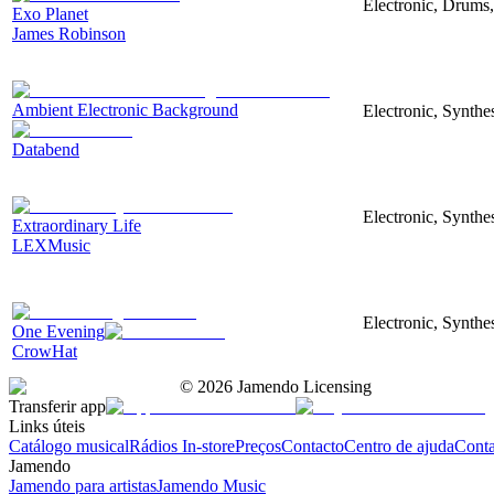
Electronic, Drums,
Exo Planet
James Robinson
Ambient Electronic Background
Electronic, Synthe
Databend
Electronic, Synthe
Extraordinary Life
LEXMusic
Electronic, Synthe
One Evening
CrowHat
©
2026
Jamendo Licensing
Transferir app
Links úteis
Catálogo musical
Rádios In-store
Preços
Contacto
Centro de ajuda
Conta
Jamendo
Jamendo para artistas
Jamendo Music