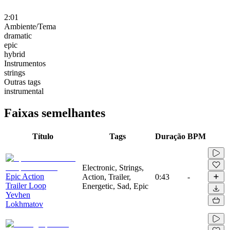
2:01
Ambiente/Tema
dramatic
epic
hybrid
Instrumentos
strings
Outras tags
instrumental
Faixas semelhantes
Título
Tags
Duração
BPM
Electronic, Strings,
Epic Action
Action, Trailer,
0:43
-
Trailer Loop
Energetic, Sad, Epic
Yevhen
Lokhmatov