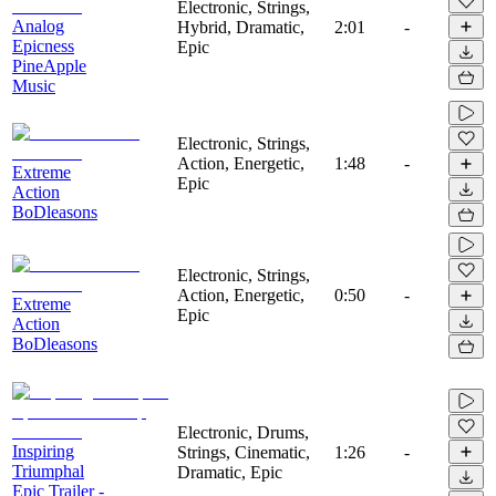
Electronic, Strings,
Analog
Hybrid, Dramatic,
2:01
-
Epicness
Epic
PineApple
Music
Electronic, Strings,
Action, Energetic,
1:48
-
Extreme
Epic
Action
BoDleasons
Electronic, Strings,
Action, Energetic,
0:50
-
Extreme
Epic
Action
BoDleasons
Electronic, Drums,
Inspiring
Strings, Cinematic,
1:26
-
Triumphal
Dramatic, Epic
Epic Trailer -