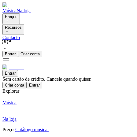
Música
Na loja
Preços
Recursos
Contacto
🇵🇹
Entrar
Criar conta
Entrar
Sem cartão de crédito. Cancele quando quiser.
Criar conta
Entrar
Explorar
Música
Na loja
Preços
Catálogo musical