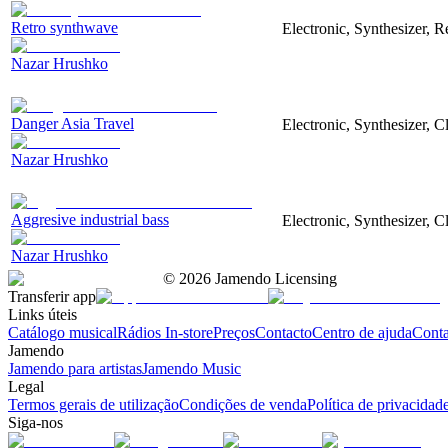
Retro synthwave
Electronic, Synthesizer, R
Nazar Hrushko
Danger Asia Travel
Electronic, Synthesizer, C
Nazar Hrushko
Aggresive industrial bass
Electronic, Synthesizer, 
Nazar Hrushko
©
2026
Jamendo Licensing
Transferir app
Links úteis
Catálogo musical
Rádios In-store
Preços
Contacto
Centro de ajuda
Conta
Jamendo
Jamendo para artistas
Jamendo Music
Legal
Termos gerais de utilização
Condições de venda
Política de privacidad
Siga-nos