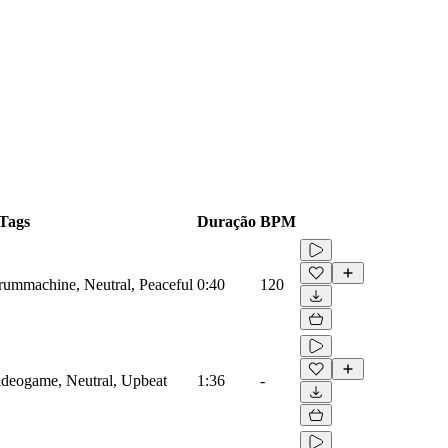
Tags
Duração
BPM
Drummachine, Neutral, Peaceful
0:40
120
Videogame, Neutral, Upbeat
1:36
-