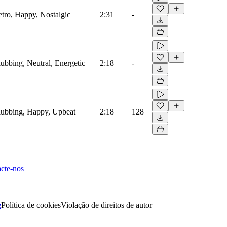
etro, Happy, Nostalgic
2:31
-
lubbing, Neutral, Energetic
2:18
-
Clubbing, Happy, Upbeat
2:18
128
cte-nos
e
Política de cookies
Violação de direitos de autor