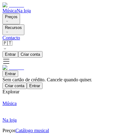
Música
Na loja
Preços
Recursos
Contacto
🇵🇹
Entrar
Criar conta
Entrar
Sem cartão de crédito. Cancele quando quiser.
Criar conta
Entrar
Explorar
Música
Na loja
Preços
Catálogo musical