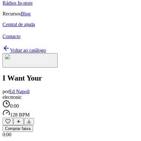
Rádios In-store
Recursos
Blog
Central de ajuda
Contacto
Voltar ao catálogo
I Want Your
por
Ed Napoli
electronic
0:00
128 BPM
Comprar faixa
0:00