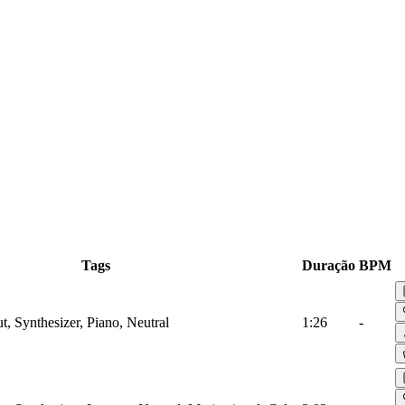
Tags
Duração
BPM
t, Synthesizer, Piano, Neutral
1:26
-