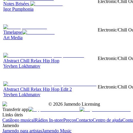
Electronic/Chill O
Notes Brisées
Igor Pumphonia
Electronic/Chill Ou
Timelapse
Art Media
Electronic/Chill O
Abstract Chill Relax Hip Hop
Yevhen Lokhmatov
Electronic/Chill O
Abstract Chill Relax Hip Hop Edit 2
Yevhen Lokhmatov
©
2026
Jamendo Licensing
Transferir app
Links úteis
Catálogo musical
Rádios In-store
Preços
Contacto
Centro de ajuda
Conta
Jamendo
Jamendo para artistas
Jamendo Music