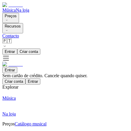
Música
Na loja
Preços
Recursos
Contacto
🇵🇹
Entrar
Criar conta
Entrar
Sem cartão de crédito. Cancele quando quiser.
Criar conta
Entrar
Explorar
Música
Na loja
Preços
Catálogo musical