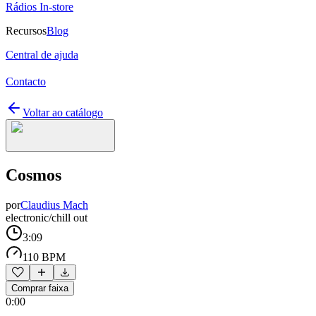
Rádios In-store
Recursos
Blog
Central de ajuda
Contacto
Voltar ao catálogo
Cosmos
por
Claudius Mach
electronic/chill out
3:09
110 BPM
Comprar faixa
0:00