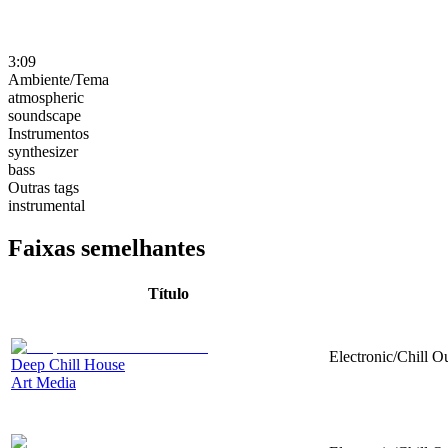
3:09
Ambiente/Tema
atmospheric
soundscape
Instrumentos
synthesizer
bass
Outras tags
instrumental
Faixas semelhantes
Título
Electronic/Chill Ou
Deep Chill House
Art Media