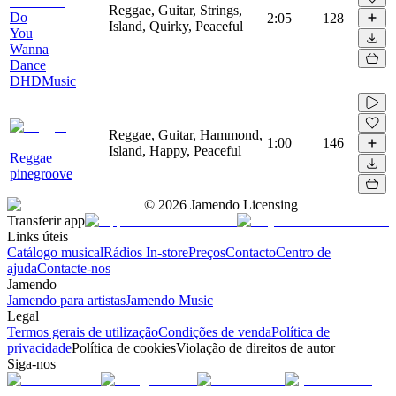
Reggae, Guitar, Strings,
Do
2:05
128
Island, Quirky, Peaceful
You
Wanna
Dance
DHDMusic
Reggae, Guitar, Hammond,
1:00
146
Island, Happy, Peaceful
Reggae
pinegroove
©
2026
Jamendo Licensing
Transferir app
Links úteis
Catálogo musical
Rádios In-store
Preços
Contacto
Centro de
ajuda
Contacte-nos
Jamendo
Jamendo para artistas
Jamendo Music
Legal
Termos gerais de utilização
Condições de venda
Política de
privacidade
Política de cookies
Violação de direitos de autor
Siga-nos