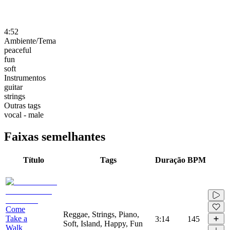
4:52
Ambiente/Tema
peaceful
fun
soft
Instrumentos
guitar
strings
Outras tags
vocal - male
Faixas semelhantes
Título
Tags
Duração
BPM
Come
Reggae, Strings, Piano,
Take a
3:14
145
Soft, Island, Happy, Fun
Walk