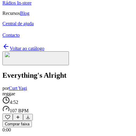
Rádios In-store
Recursos
Blog
Central de ajuda
Contacto
Voltar ao catálogo
Everything's Alright
por
Curt Yagi
reggae
4:52
107 BPM
Comprar faixa
0:00