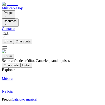
Música
Na loja
Preços
Recursos
Contacto
🇵🇹
Entrar
Criar conta
Entrar
Sem cartão de crédito. Cancele quando quiser.
Criar conta
Entrar
Explorar
Música
Na loja
Preços
Catálogo musical