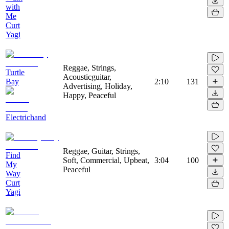
with
Me
Curt
Yagi
Reggae, Strings,
Turtle
Acousticguitar,
Bay
2:10
131
Advertising, Holiday,
Happy, Peaceful
Electrichand
Reggae, Guitar, Strings,
Find
Soft, Commercial, Upbeat,
3:04
100
My
Peaceful
Way
Curt
Yagi