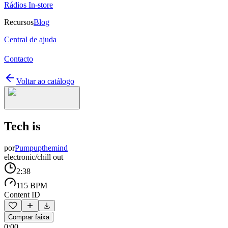
Rádios In-store
Recursos
Blog
Central de ajuda
Contacto
Voltar ao catálogo
Tech is
por
Pumpupthemind
electronic/chill out
2:38
115 BPM
Content ID
Comprar faixa
0:00