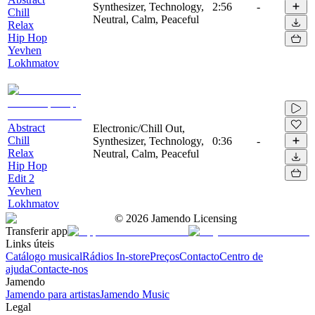
Synthesizer, Technology,
2:56
-
Chill
Neutral, Calm, Peaceful
Relax
Hip Hop
Yevhen
Lokhmatov
Abstract
Electronic/Chill Out,
Chill
Synthesizer, Technology,
0:36
-
Relax
Neutral, Calm, Peaceful
Hip Hop
Edit 2
Yevhen
Lokhmatov
©
2026
Jamendo Licensing
Transferir app
Links úteis
Catálogo musical
Rádios In-store
Preços
Contacto
Centro de
ajuda
Contacte-nos
Jamendo
Jamendo para artistas
Jamendo Music
Legal