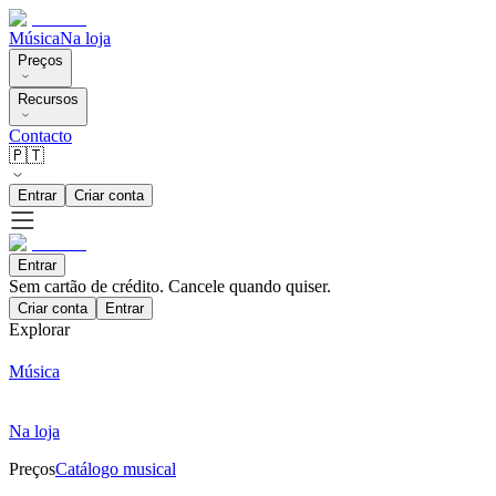
Música
Na loja
Preços
Recursos
Contacto
🇵🇹
Entrar
Criar conta
Entrar
Sem cartão de crédito. Cancele quando quiser.
Criar conta
Entrar
Explorar
Música
Na loja
Preços
Catálogo musical