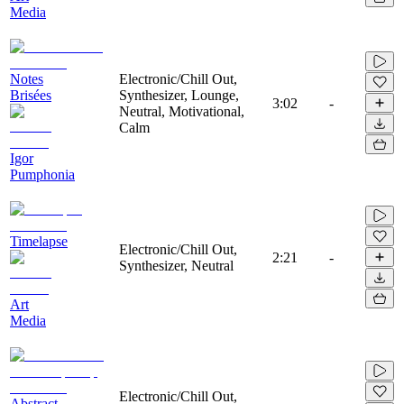
Media
Notes
Electronic/Chill Out,
Brisées
Synthesizer, Lounge,
3:02
-
Neutral, Motivational,
Calm
Igor
Pumphonia
Timelapse
Electronic/Chill Out,
2:21
-
Synthesizer, Neutral
Art
Media
Electronic/Chill Out,
Abstract