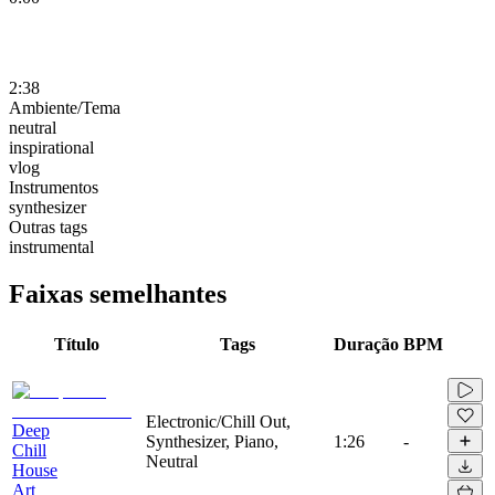
2:38
Ambiente/Tema
neutral
inspirational
vlog
Instrumentos
synthesizer
Outras tags
instrumental
Faixas semelhantes
Título
Tags
Duração
BPM
Electronic/Chill Out,
Deep
Synthesizer, Piano,
1:26
-
Chill
Neutral
House
Art