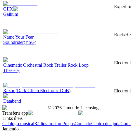
Experime
GIIX
Gallium
Rock/Heav
Name Your Fear
Soundrider(YSG)
Electroni
Cinematic Orchestral Rock Trailer Rock Loop
Thesieryj
Razor (Dark Glitch Electronic DnB)
Electron
Databend
©
2026
Jamendo Licensing
Transferir app
Links úteis
Catálogo musical
Rádios In-store
Preços
Contacto
Centro de ajuda
Conta
Jamendo