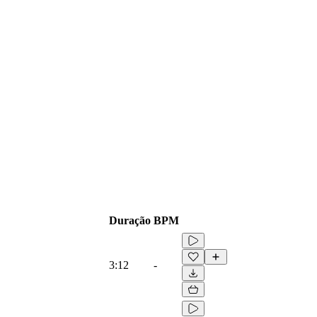
Duração
BPM
3:12
-