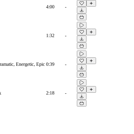
4:00
-
1:32
-
ramatic, Energetic, Epic
0:39
-
k
2:18
-