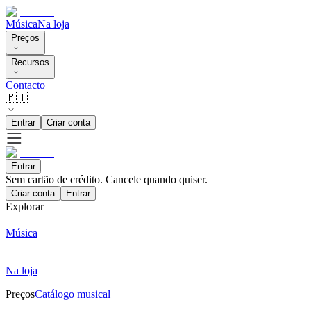
Música
Na loja
Preços
Recursos
Contacto
🇵🇹
Entrar
Criar conta
Entrar
Sem cartão de crédito. Cancele quando quiser.
Criar conta
Entrar
Explorar
Música
Na loja
Preços
Catálogo musical