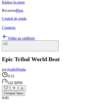
Rádios In-store
Recursos
Blog
Central de ajuda
Contacto
Voltar ao catálogo
Epic Tribal World Beat
por
AudioPanda
0:15
142 BPM
Comprar faixa
0:00