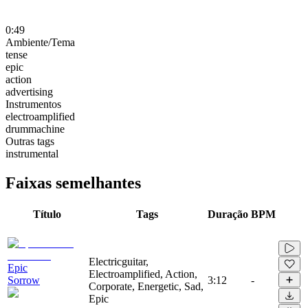
0:49
Ambiente/Tema
tense
epic
action
advertising
Instrumentos
electroamplified
drummachine
Outras tags
instrumental
Faixas semelhantes
Título
Tags
Duração
BPM
Electricguitar,
Epic
Electroamplified, Action,
Sorrow
3:12
-
Corporate, Energetic, Sad,
Epic