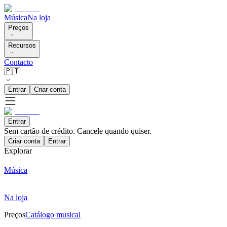
Música
Na loja
Preços
Recursos
Contacto
🇵🇹
Entrar
Criar conta
Entrar
Sem cartão de crédito. Cancele quando quiser.
Criar conta
Entrar
Explorar
Música
Na loja
Preços
Catálogo musical