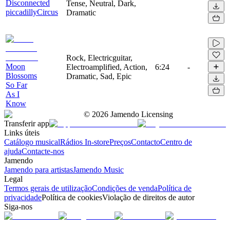
Disconnected
Tense, Neutral, Dark,
piccadillyCircus
Dramatic
Rock, Electricguitar,
Moon
Electroamplified, Action,
6:24
-
Blossoms
Dramatic, Sad, Epic
So Far
As I
Know
©
2026
Jamendo Licensing
Transferir app
Links úteis
Catálogo musical
Rádios In-store
Preços
Contacto
Centro de
ajuda
Contacte-nos
Jamendo
Jamendo para artistas
Jamendo Music
Legal
Termos gerais de utilização
Condições de venda
Política de
privacidade
Política de cookies
Violação de direitos de autor
Siga-nos