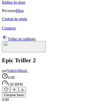
Rádios In-store
Recursos
Blog
Central de ajuda
Contacto
Voltar ao catálogo
Epic Triller 2
por
ValeriyMusic
0:49
130 BPM
Comprar faixa
0:00