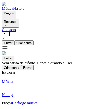
Música
Na loja
Preços
Recursos
Contacto
🇵🇹
Entrar
Criar conta
Entrar
Sem cartão de crédito. Cancele quando quiser.
Criar conta
Entrar
Explorar
Música
Na loja
Preços
Catálogo musical