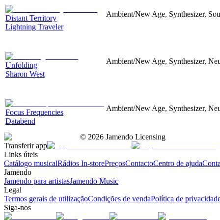
Ambient/New Age, Synthesizer, Soun
Distant Territory
Lightning Traveler
Ambient/New Age, Synthesizer, Neu
Unfolding
Sharon West
Ambient/New Age, Synthesizer, Neu
Focus Frequencies
Databend
©
2026
Jamendo Licensing
Transferir app
Links úteis
Catálogo musical
Rádios In-store
Preços
Contacto
Centro de ajuda
Conta
Jamendo
Jamendo para artistas
Jamendo Music
Legal
Termos gerais de utilização
Condições de venda
Política de privacidad
Siga-nos