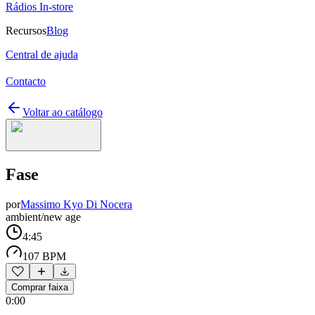
Rádios In-store
Recursos
Blog
Central de ajuda
Contacto
Voltar ao catálogo
Fase
por
Massimo Kyo Di Nocera
ambient/new age
4:45
107 BPM
Comprar faixa
0:00