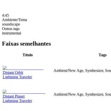
4:45
Ambiente/Tema
soundscape
Outras tags
instrumental
Faixas semelhantes
Título
Tags
Ambient/New Age, Synthesizer, Sou
Distant Orbit
Lightning Traveler
Ambient/New Age, Synthesizer, Sou
Distant Planet
Lightning Traveler