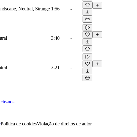
dscape, Neutral, Strange
1:56
-
tral
3:40
-
tral
3:21
-
cte-nos
e
Política de cookies
Violação de direitos de autor