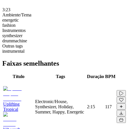
3:23
Ambiente/Tema
energetic
fashion
Instrumentos
synthesizer
drummachine
Outras tags
instrumental
Faixas semelhantes
Título
Tags
Duração
BPM
Electronic/House,
Uplifting
Synthesizer, Holiday,
2:15
117
Tropical
Summer, Happy, Energetic