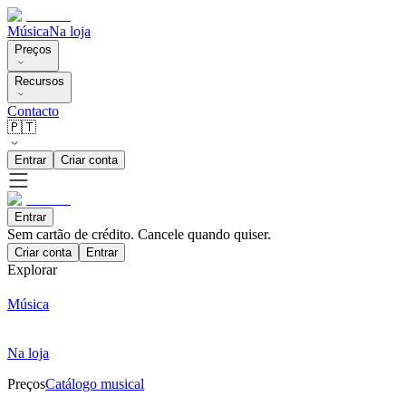
Música
Na loja
Preços
Recursos
Contacto
🇵🇹
Entrar
Criar conta
Entrar
Sem cartão de crédito. Cancele quando quiser.
Criar conta
Entrar
Explorar
Música
Na loja
Preços
Catálogo musical