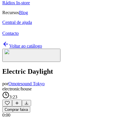
Rádios In-store
Recursos
Blog
Central de ajuda
Contacto
Voltar ao catálogo
Electric Daylight
por
Omotesound Tokyo
electronic/house
3:23
Comprar faixa
0:00