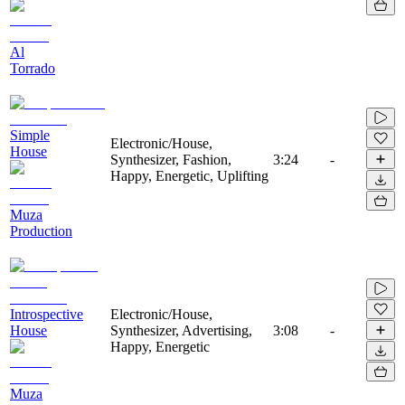
Al
Torrado
Simple
Electronic/House,
House
Synthesizer, Fashion,
3:24
-
Happy, Energetic, Uplifting
Muza
Production
Introspective
Electronic/House,
House
Synthesizer, Advertising,
3:08
-
Happy, Energetic
Muza