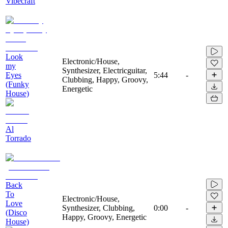
Vibecraft
Look
Electronic/House,
my
Synthesizer, Electricguitar,
Eyes
5:44
-
Clubbing, Happy, Groovy,
(Funky
Energetic
House)
Al
Torrado
Back
To
Electronic/House,
Love
Synthesizer, Clubbing,
0:00
-
(Disco
Happy, Groovy, Energetic
House)