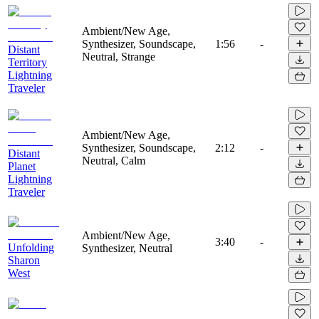
Ambient/New Age,
Synthesizer, Soundscape,
1:56
-
Distant
Neutral, Strange
Territory
Lightning
Traveler
Ambient/New Age,
Synthesizer, Soundscape,
2:12
-
Distant
Neutral, Calm
Planet
Lightning
Traveler
Ambient/New Age,
3:40
-
Unfolding
Synthesizer, Neutral
Sharon
West