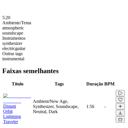
5:20
Ambiente/Tema
atmospheric
soundscape
Instrumentos
synthesizer
electricguitar
Outras tags
instrumental
Faixas semelhantes
Título
Tags
Duração
BPM
Ambient/New Age,
Distant
Synthesizer, Soundscape,
1:56
-
Orbit
Neutral, Dark
Lightning
Traveler