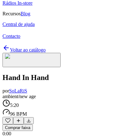
Rádios In-store
Recursos
Blog
Central de ajuda
Contacto
Voltar ao catálogo
Hand In Hand
por
SoLaRiS
ambient/new age
5:20
96 BPM
Comprar faixa
0:00