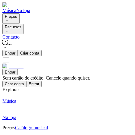
Música
Na loja
Preços
Recursos
Contacto
🇵🇹
Entrar
Criar conta
Entrar
Sem cartão de crédito. Cancele quando quiser.
Criar conta
Entrar
Explorar
Música
Na loja
Preços
Catálogo musical