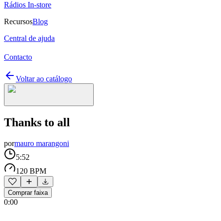
Rádios In-store
Recursos
Blog
Central de ajuda
Contacto
Voltar ao catálogo
Thanks to all
por
mauro marangoni
5:52
120 BPM
Comprar faixa
0:00