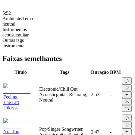
5:52
Ambiente/Tema
neutral
Instrumentos
acousticguitar
Outras tags
instrumental
Faixas semelhantes
Título
Tags
Duração
BPM
Electronic/Chill Out,
Acousticguitar, Relaxing,
2:53
-
Feeling
Neutral
The Lift
Utkrysta
Pop/Singer Songwriter,
Not Too
2:47
-
Acousticguitar, Neutral