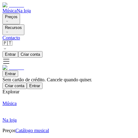
Música
Na loja
Preços
Recursos
Contacto
🇵🇹
Entrar
Criar conta
Entrar
Sem cartão de crédito. Cancele quando quiser.
Criar conta
Entrar
Explorar
Música
Na loja
Preços
Catálogo musical