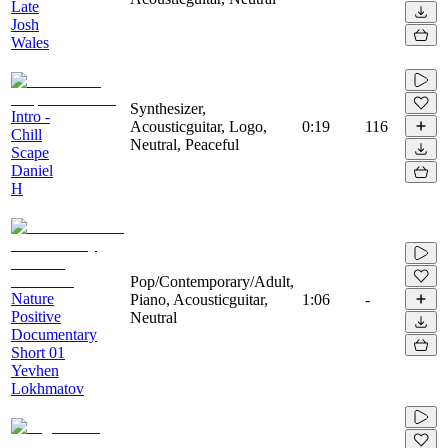
Late
Josh
Wales
Synthesizer,
Intro -
Acousticguitar, Logo,
0:19
116
Chill
Neutral, Peaceful
Scape
Daniel
H
Pop/Contemporary/Adult,
Nature
Piano, Acousticguitar,
1:06
-
Positive
Neutral
Documentary
Short 01
Yevhen
Lokhmatov