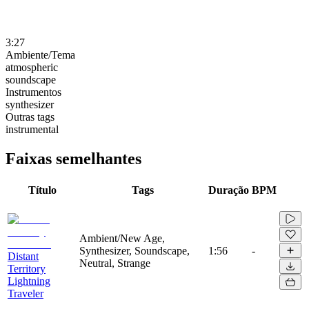
3:27
Ambiente/Tema
atmospheric
soundscape
Instrumentos
synthesizer
Outras tags
instrumental
Faixas semelhantes
Título
Tags
Duração
BPM
Ambient/New Age,
Synthesizer, Soundscape,
1:56
-
Distant
Neutral, Strange
Territory
Lightning
Traveler