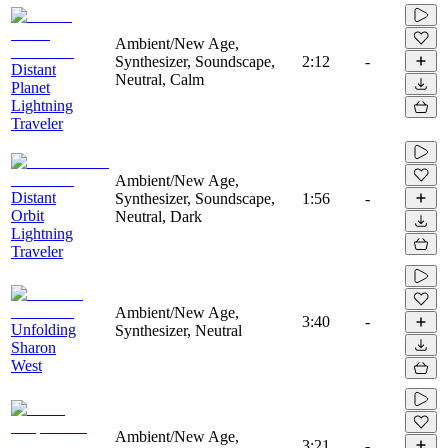
Ambient/New Age,
Synthesizer, Soundscape,
2:12
-
Distant
Neutral, Calm
Planet
Lightning
Traveler
Ambient/New Age,
Distant
Synthesizer, Soundscape,
1:56
-
Orbit
Neutral, Dark
Lightning
Traveler
Ambient/New Age,
3:40
-
Unfolding
Synthesizer, Neutral
Sharon
West
Ambient/New Age,
3:21
-