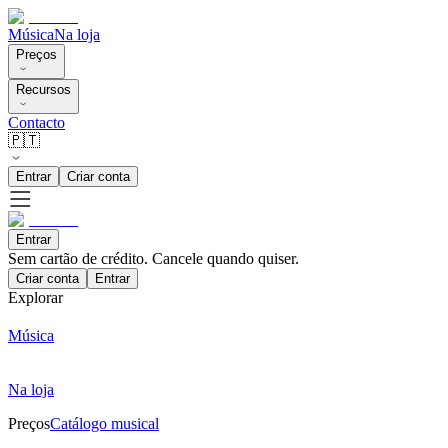
Música
Na loja
Preços
Recursos
Contacto
🇵🇹
Entrar
Criar conta
Entrar
Sem cartão de crédito. Cancele quando quiser.
Criar conta
Entrar
Explorar
Música
Na loja
Preços
Catálogo musical