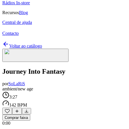
Rádios In-store
Recursos
Blog
Central de ajuda
Contacto
Voltar ao catálogo
Journey Into Fantasy
por
SoLaRiS
ambient/new age
3:27
142 BPM
Comprar faixa
0:00