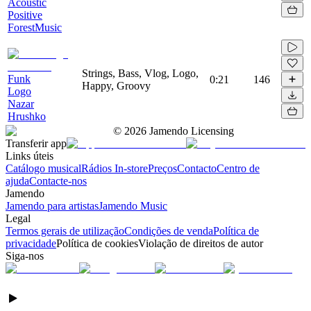
Acoustic
Positive
ForestMusic
Strings, Bass, Vlog, Logo,
Funk
0:21
146
Happy, Groovy
Logo
Nazar
Hrushko
©
2026
Jamendo Licensing
Transferir app
Links úteis
Catálogo musical
Rádios In-store
Preços
Contacto
Centro de
ajuda
Contacte-nos
Jamendo
Jamendo para artistas
Jamendo Music
Legal
Termos gerais de utilização
Condições de venda
Política de
privacidade
Política de cookies
Violação de direitos de autor
Siga-nos