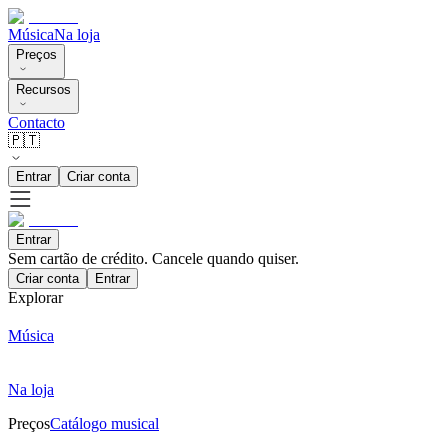
Música
Na loja
Preços
Recursos
Contacto
🇵🇹
Entrar
Criar conta
Entrar
Sem cartão de crédito. Cancele quando quiser.
Criar conta
Entrar
Explorar
Música
Na loja
Preços
Catálogo musical