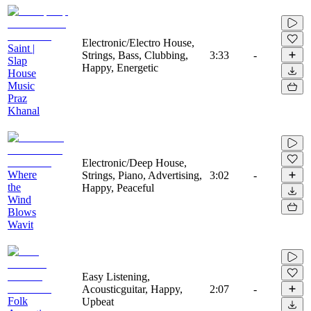
Electronic/Electro House,
Saint |
Strings, Bass, Clubbing,
3:33
-
Slap
Happy, Energetic
House
Music
Praz
Khanal
Electronic/Deep House,
Where
Strings, Piano, Advertising,
3:02
-
the
Happy, Peaceful
Wind
Blows
Wavit
Easy Listening,
Acousticguitar, Happy,
2:07
-
Folk
Upbeat