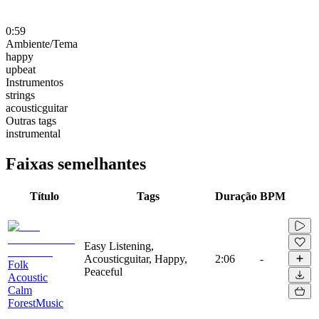
0:59
Ambiente/Tema
happy
upbeat
Instrumentos
strings
acousticguitar
Outras tags
instrumental
Faixas semelhantes
Título
Tags
Duração
BPM
Easy Listening,
Acousticguitar, Happy,
2:06
-
Folk
Peaceful
Acoustic
Calm
ForestMusic