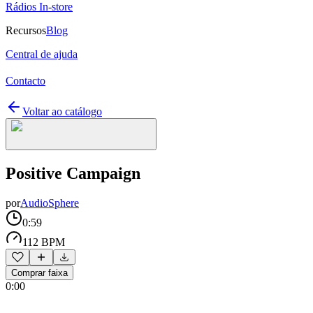
Rádios In-store
Recursos
Blog
Central de ajuda
Contacto
Voltar ao catálogo
Positive Campaign
por
AudioSphere
0:59
112 BPM
Comprar faixa
0:00