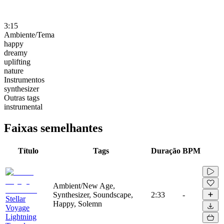
3:15
Ambiente/Tema
happy
dreamy
uplifting
nature
Instrumentos
synthesizer
Outras tags
instrumental
Faixas semelhantes
Título
Tags
Duração
BPM
Ambient/New Age,
Synthesizer, Soundscape,
2:33
-
Stellar
Happy, Solemn
Voyage
Lightning