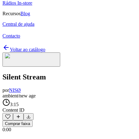
Rádios In-store
Recursos
Blog
Central de ajuda
Contacto
Voltar ao catálogo
Silent Stream
por
NISØ
ambient/new age
3:15
Content ID
Comprar faixa
0:00