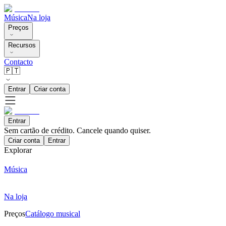
Música
Na loja
Preços
Recursos
Contacto
🇵🇹
Entrar
Criar conta
Entrar
Sem cartão de crédito. Cancele quando quiser.
Criar conta
Entrar
Explorar
Música
Na loja
Preços
Catálogo musical