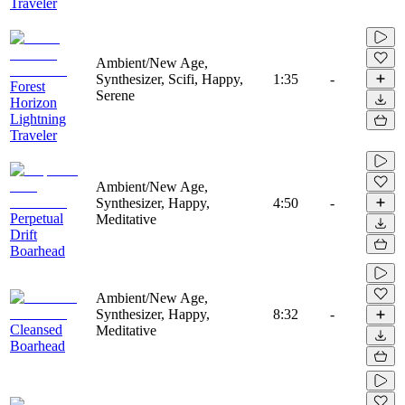
Traveler
Ambient/New Age,
Synthesizer, Scifi, Happy,
1:35
-
Forest
Serene
Horizon
Lightning
Traveler
Ambient/New Age,
Synthesizer, Happy,
4:50
-
Perpetual
Meditative
Drift
Boarhead
Ambient/New Age,
Synthesizer, Happy,
8:32
-
Cleansed
Meditative
Boarhead