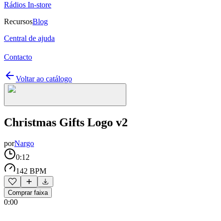
Rádios In-store
Recursos
Blog
Central de ajuda
Contacto
Voltar ao catálogo
Christmas Gifts Logo v2
por
Nargo
0:12
142 BPM
Comprar faixa
0:00