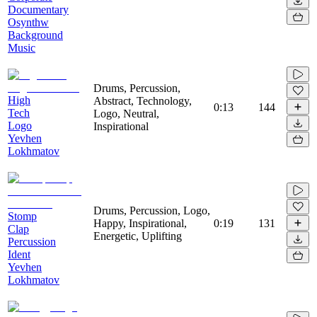
Documentary
Osynthw
Background
Music
Drums, Percussion,
High
Abstract, Technology,
0:13
144
Tech
Logo, Neutral,
Logo
Inspirational
Yevhen
Lokhmatov
Drums, Percussion, Logo,
Stomp
Happy, Inspirational,
0:19
131
Clap
Energetic, Uplifting
Percussion
Ident
Yevhen
Lokhmatov