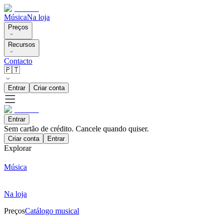
Música
Na loja
Preços
Recursos
Contacto
🇵🇹
Entrar
Criar conta
Entrar
Sem cartão de crédito. Cancele quando quiser.
Criar conta
Entrar
Explorar
Música
Na loja
Preços
Catálogo musical