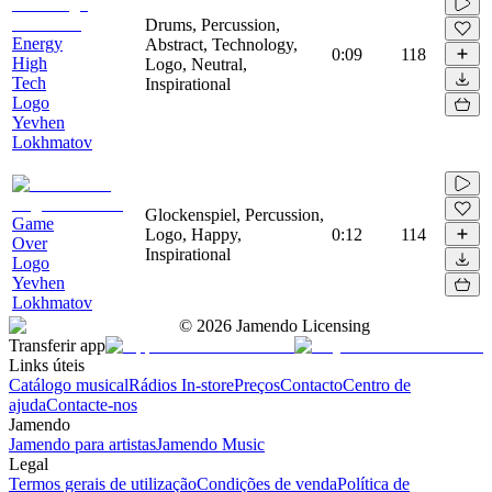
Drums, Percussion,
Energy
Abstract, Technology,
0:09
118
High
Logo, Neutral,
Tech
Inspirational
Logo
Yevhen
Lokhmatov
Glockenspiel, Percussion,
Game
Logo, Happy,
0:12
114
Over
Inspirational
Logo
Yevhen
Lokhmatov
©
2026
Jamendo Licensing
Transferir app
Links úteis
Catálogo musical
Rádios In-store
Preços
Contacto
Centro de
ajuda
Contacte-nos
Jamendo
Jamendo para artistas
Jamendo Music
Legal
Termos gerais de utilização
Condições de venda
Política de