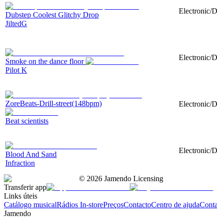
Electronic/
Dubstep Coolest Glitchy Drop
JiltedG
Electronic/D
Smoke on the dance floor
Pilot K
ZoreBeats-Drill-street(148bpm)
Electronic/D
Beat scientists
Electronic/D
Blood And Sand
Infraction
©
2026
Jamendo Licensing
Transferir app
Links úteis
Catálogo musical
Rádios In-store
Preços
Contacto
Centro de ajuda
Conta
Jamendo