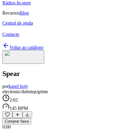
Rádios In-store
Recursos
Blog
Central de ajuda
Contacto
Voltar ao catálogo
Spear
por
kanel holy
electronic/dubstep/grime
2:02
145 BPM
Comprar faixa
0:00