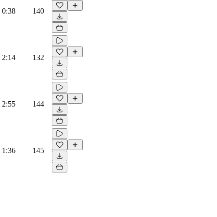
0:38
140
2:14
132
2:55
144
1:36
145