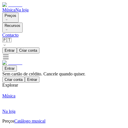
Música
Na loja
Preços
Recursos
Contacto
🇵🇹
Entrar
Criar conta
Entrar
Sem cartão de crédito. Cancele quando quiser.
Criar conta
Entrar
Explorar
Música
Na loja
Preços
Catálogo musical