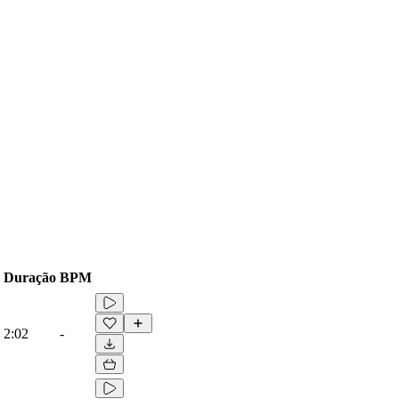
Duração
BPM
2:02
-