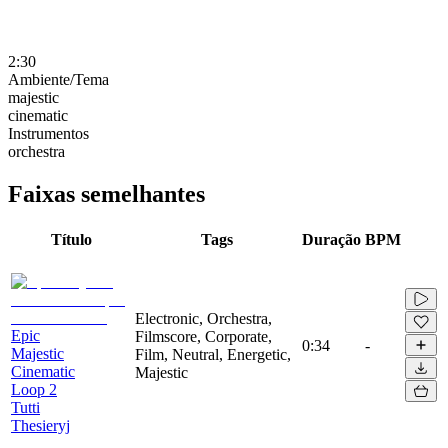
2:30
Ambiente/Tema
majestic
cinematic
Instrumentos
orchestra
Faixas semelhantes
Título
Tags
Duração
BPM
Electronic, Orchestra,
Epic
Filmscore, Corporate,
0:34
-
Majestic
Film, Neutral, Energetic,
Cinematic
Majestic
Loop 2
Tutti
Thesieryj