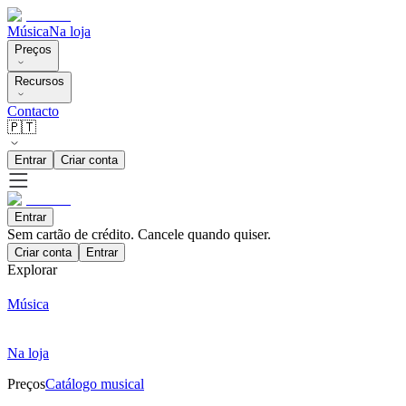
Música
Na loja
Preços
Recursos
Contacto
🇵🇹
Entrar
Criar conta
Entrar
Sem cartão de crédito. Cancele quando quiser.
Criar conta
Entrar
Explorar
Música
Na loja
Preços
Catálogo musical