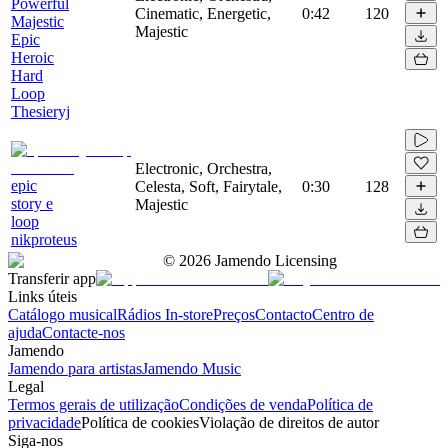
Powerful
Cinematic, Energetic,
0:42
120
Majestic
Majestic
Epic
Heroic
Hard
Loop
Thesieryj
Electronic, Orchestra,
epic
Celesta, Soft, Fairytale,
0:30
128
story e
Majestic
loop
nikproteus
©
2026
Jamendo Licensing
Transferir app
Links úteis
Catálogo musical
Rádios In-store
Preços
Contacto
Centro de
ajuda
Contacte-nos
Jamendo
Jamendo para artistas
Jamendo Music
Legal
Termos gerais de utilização
Condições de venda
Política de
privacidade
Política de cookies
Violação de direitos de autor
Siga-nos