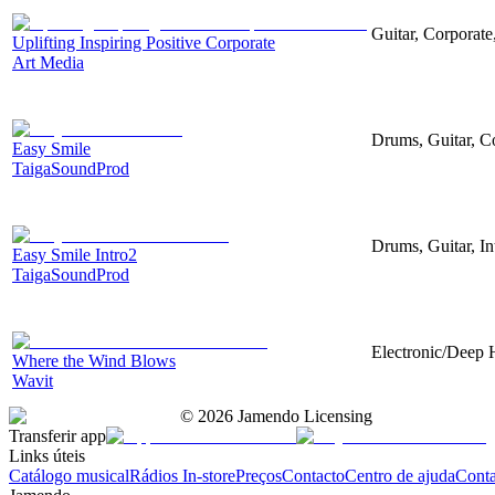
Guitar, Corporate,
Uplifting Inspiring Positive Corporate
Art Media
Drums, Guitar, C
Easy Smile
TaigaSoundProd
Drums, Guitar, I
Easy Smile Intro2
TaigaSoundProd
Electronic/Deep H
Where the Wind Blows
Wavit
©
2026
Jamendo Licensing
Transferir app
Links úteis
Catálogo musical
Rádios In-store
Preços
Contacto
Centro de ajuda
Conta