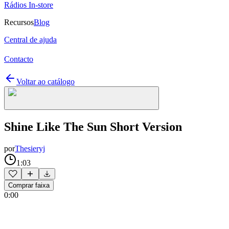
Rádios In-store
Recursos
Blog
Central de ajuda
Contacto
Voltar ao catálogo
Shine Like The Sun Short Version
por
Thesieryj
1:03
Comprar faixa
0:00