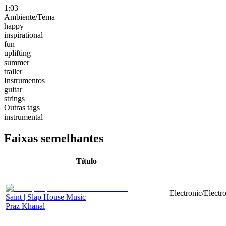
1:03
Ambiente/Tema
happy
inspirational
fun
uplifting
summer
trailer
Instrumentos
guitar
strings
Outras tags
instrumental
Faixas semelhantes
Título
Electronic/Electr
Saint | Slap House Music
Praz Khanal