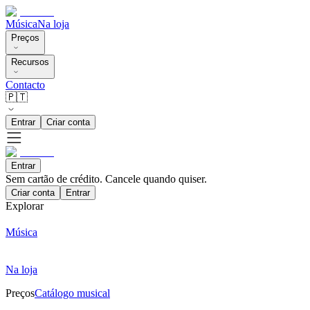
Música
Na loja
Preços
Recursos
Contacto
🇵🇹
Entrar
Criar conta
Entrar
Sem cartão de crédito. Cancele quando quiser.
Criar conta
Entrar
Explorar
Música
Na loja
Preços
Catálogo musical