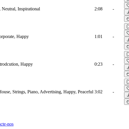
 Neutral, Inspirational
2:08
-
orporate, Happy
1:01
-
ntrodcution, Happy
0:23
-
ouse, Strings, Piano, Advertising, Happy, Peaceful
3:02
-
cte-nos