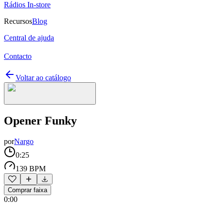
Rádios In-store
Recursos
Blog
Central de ajuda
Contacto
Voltar ao catálogo
Opener Funky
por
Nargo
0:25
139 BPM
Comprar faixa
0:00