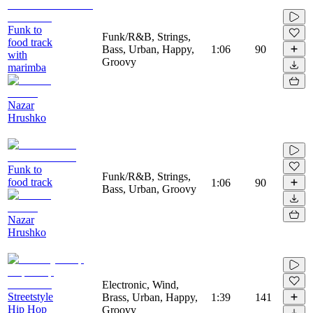
Funk to
Funk/R&B, Strings,
food track
Bass, Urban, Happy,
1:06
90
with
Groovy
marimba
Nazar
Hrushko
Funk to
Funk/R&B, Strings,
food track
1:06
90
Bass, Urban, Groovy
Nazar
Hrushko
Electronic, Wind,
Streetstyle
Brass, Urban, Happy,
1:39
141
Hip Hop
Groovy