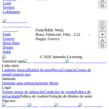
Loop
Yevhen
Lokhmatov
Funk/R&B, Wind,
Funk
Brass, Filmscore, Film,
2:22
-
Groove
Happy, Groovy
Brass Bass
Drums
Irakli
©
2026
Jamendo Licensing
Transferir app
Links úteis
Catálogo musical
Rádios In-store
Preços
Contacto
Centro de
ajuda
Contacte-nos
Jamendo
Jamendo para artistas
Jamendo Music
Legal
Termos gerais de utilização
Condições de venda
Política de
privacidade
Política de cookies
Violação de direitos de autor
Siga-nos